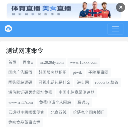
✕
测试网速命令
首页
百度w
m.2828dy.com
www.15kkk.com
国内广告联盟
韩国服务器租用
piwik
子陵军事网
团购网站源码
可视电话包是什么
进步网
robots txt协议
短信验证码轰炸网址免费
中国电信宽带测速器
www.rrr17com
免费申请个人网站
联通3g
云虚拟主机哪家便宜
北京双线
哈萨克全国哀悼日
绝味食品董事去世