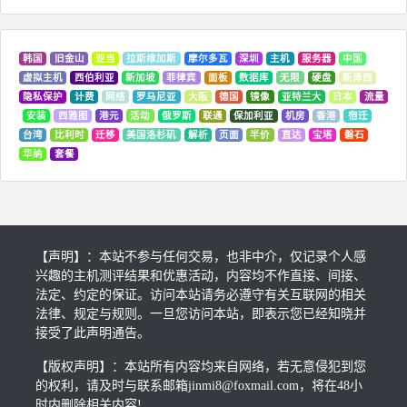
韩国
旧金山
亚当
拉斯维加斯
摩尔多瓦
深圳
主机
服务器
中国
虚拟主机
西伯利亚
新加坡
菲律宾
面板
数据库
无限
硬盘
新泽西
隐私保护
计费
网络
罗马尼亚
大阪
德国
镜像
亚特兰大
日本
流量
安装
西雅图
港元
活动
俄罗斯
联通
保加利亚
机房
香港
宿迁
台湾
比利时
迁移
美国洛杉矶
解析
页面
半价
直达
宝塔
磐石
华纳
套餐
【声明】：本站不参与任何交易，也非中介，仅记录个人感
兴趣的主机测评结果和优惠活动，内容均不作直接、间接、
法定、约定的保证。访问本站请务必遵守有关互联网的相关
法律、规定与规则。一旦您访问本站，即表示您已经知晓并
接受了此声明通告。
【版权声明】：本站所有内容均来自网络，若无意侵犯到您
的权利，请及时与联系邮箱jinmi8@foxmail.com，将在48小
时内删除相关内容!