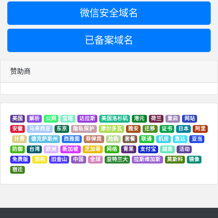
微信安全域名
已备案域名
赞助商
美国
解析
公网
宝塔
达拉斯
美国洛杉矶
港元
荷兰
重启
网站
安徽
马来西亚
东京
隐私保护
摩尔多瓦
雅安
迁移
证书
日本
阿里
计费
德克萨斯州
西雅图
菲律宾
抢购
套餐
联通
机房
直达
亚当
防御
台湾
欧洲
新加坡
芝加哥
网络
青果
支付宝
越南
活动
免费版
架构
旧金山
中国
全球
亚特兰大
拉斯维加斯
莫斯科
镜像
宿迁