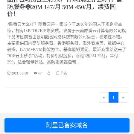
防服务器20M 147/月 50M 450/月，续费同
价！
?酷番云怎么样？酷番云是一家成立于2016年的国人正规企业商
家，拥有ISP/IDC/ICP等资质。隶属于云南酷番云计算有限公司旗
下品牌目前暂由昆明酷番网络科技有限公司运营，稳定性不错。
主要提供国内高防服务器，香港服务器，海外节点等，数据中心
较多，以VM+KVM构架为主。基本能够满足。最近商家给送来了
“618云上秒杀”活动，特价机型挺多，香港1核2M 29月，年付
299，适合轻量建站，高防服务器自带...
2021-06-08
47
节点
«
1
»
阿里已备案域名