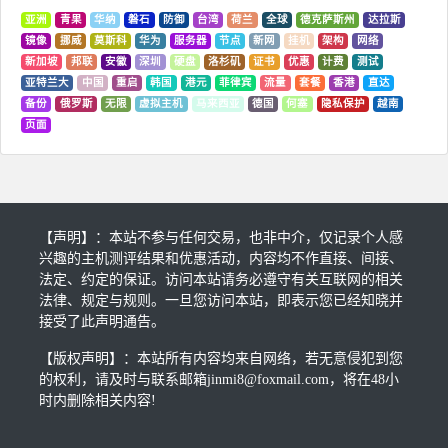
亚洲
青果
华纳
磐石
防御
台湾
荷兰
全球
德克萨斯州
达拉斯
镜像
挪威
莫斯科
华为
服务器
节点
新网
挂机
架构
网络
新加坡
邦联
安徽
深圳
硬盘
洛杉矶
证书
优惠
计费
测试
亚特兰大
中国
重启
韩国
港元
菲律宾
流量
套餐
香港
直达
备份
俄罗斯
无限
虚拟主机
马来西亚
德国
何塞
隐私保护
越南
页面
【声明】：本站不参与任何交易，也非中介，仅记录个人感
兴趣的主机测评结果和优惠活动，内容均不作直接、间接、
法定、约定的保证。访问本站请务必遵守有关互联网的相关
法律、规定与规则。一旦您访问本站，即表示您已经知晓并
接受了此声明通告。
【版权声明】：本站所有内容均来自网络，若无意侵犯到您
的权利，请及时与联系邮箱jinmi8@foxmail.com，将在48小
时内删除相关内容!