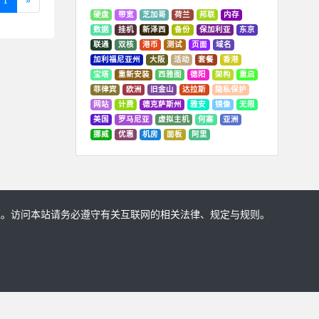
1
»
硬盘
带宽
芝加哥
荷兰
邦联
内存
数据
挂机
新泽西
备份
保加利亚
东京
联通
双核
港币
测试
页面
域名
加利福尼亚州
大阪
活动
套餐
香港
宝塔
重新安装
西雅图
德阳
架构
重启
菲律宾
欧洲
旧金山
达拉斯
隐私保护
网站
计费
德克萨斯州
雅安
镜像
无限
美国
罗马尼亚
虚拟主机
何塞
亚洲
挪威
优惠
机房
面板
阿里
证。访问本站请务必遵守有关互联网的相关法律、规定与规则。
!