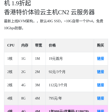
机 1.9折起
香港特价体验云主机CN2 云服务器
最新上线KVM架构，，默认40G SSD，+10G自带一个IPv4，免费
10Gbps防御，
CPU
内存
带宽
价格
购买
1核
1G
1M
19元首月
链接
2核
2G
2M
92元/3个月
链接
2核
4G
3M
112元/3个月
链接
4核
8G
4M
795元/年
链接
4核
4G
4M
1年999元(优惠码:F1B07B)
链接