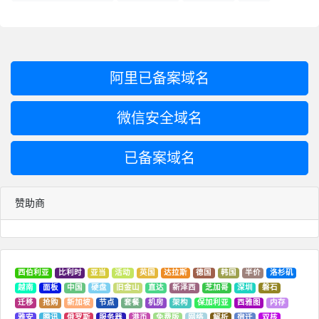
阿里已备案域名
微信安全域名
已备案域名
赞助商
西伯利亚
比利时
亚当
活动
英国
达拉斯
德国
韩国
半价
洛杉矶
越南
面板
中国
硬盘
旧金山
直达
新泽西
芝加哥
深圳
磐石
迁移
抢购
新加坡
节点
套餐
机房
架构
保加利亚
西雅图
内存
雅安
腾讯
俄罗斯
服务器
港币
免费版
网络
解析
宿迁
双核