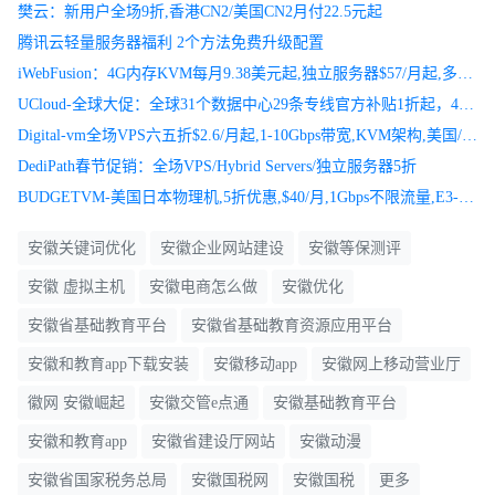
樊云：新用户全场9折,香港CN2/美国CN2月付22.5元起
腾讯云轻量服务器福利 2个方法免费升级配置
iWebFusion：4G内存KVM每月9.38美元起,独立服务器$57/月起,多个机房可选
UCloud-全球大促：全球31个数据中心29条专线官方补贴1折起，4核8G内存5M带宽云服务器超值特惠898元/年
Digital-vm全场VPS六五折$2.6/月起,1-10Gbps带宽,KVM架构,美国/日本/新加坡等8机房
DediPath春节促销：全场VPS/Hybrid Servers/独立服务器5折
BUDGETVM-美国日本物理机,5折优惠,$40/月,1Gbps不限流量,E3-1231v3/16g内存/1T硬盘,1800G高防！-789
安徽关键词优化
安徽企业网站建设
安徽等保测评
安徽 虚拟主机
安徽电商怎么做
安徽优化
安徽省基础教育平台
安徽省基础教育资源应用平台
安徽和教育app下载安装
安徽移动app
安徽网上移动营业厅
徽网 安徽崛起
安徽交管e点通
安徽基础教育平台
安徽和教育app
安徽省建设厅网站
安徽动漫
安徽省国家税务总局
安徽国税网
安徽国税
更多