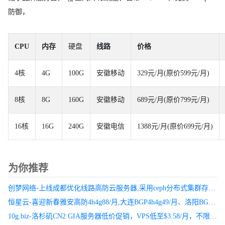
防御，
CPU
内存
硬盘
线路
价格
4核
4G
100G
安徽移动
329元/月(原价599元/月)
8核
8G
160G
安徽移动
689元/月(原价799元/月)
16核
16G
240G
安徽电信
1388元/月(原价699元/月)
为你推荐
创梦网络-上线成都优化线路高防云服务器,采用ceph分布式集群存储,数据安全可靠,多节点自动切换,不怕单节点故障导致业务中业的问题,自动切换到正常的计算节点
恒星云-喜迎新春雅安高防4h4g88/月,大连BGP4h4g49/月、洛阳BGP4h4g49/月大量产品优惠中
10g.biz-洛杉矶CN2 GIA服务器低价促销，VPS低至$3.58/月，不限流量200M 独立服务器低至$97.3/月