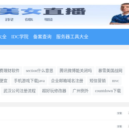
大全
IDC学院
备案查询
服务器工具大全
费理财软件
section什么意思
腾讯微博能关闭吗
暴雪美国战网
么便宜
手机游戏下载java
企业邮箱域名注册
短信营销
mvc
武汉公司注册流程
超好玩修改器
广州例外
countdown下载
安徽
安徽