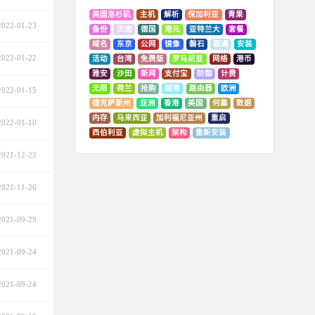
美国洛杉矶
主机
解析
保加利亚
青果
2022-01-23
备份
页面
德国
港元
亚特兰大
套餐
域名
东京
公网
镜像
磐石
联通
安装
2022-01-22
活动
台湾
免费版
罗马尼亚
网络
港币
雅安
沙田
新网
支付宝
防御
计费
无限
荷兰
抢购
越南
路由器
欧洲
2022-01-15
德克萨斯州
亚洲
香港
美国
何塞
数据
内存
马来西亚
加利福尼亚州
重启
2022-01-10
西伯利亚
虚拟主机
架构
重新安装
2021-12-22
2021-11-26
2021-09-29
2021-09-24
2021-09-24