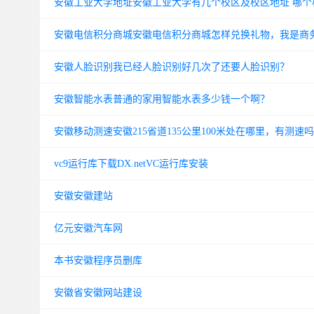
安徽工业大学地址安徽工业大学有几个校区及校区地址 哪个
安徽电信积分商城安徽电信积分商城怎样兑换礼物，我是商
安徽人脸识别我已经人脸识别好几次了还要人脸识别？
安徽智能水表普通的家用智能水表多少钱一个啊？
安徽移动测速安徽215省道135公里100米处在哪里，有测
vc9运行库下载DX.netVC运行库安装
安徽安徽建站
亿元安徽汽车网
本书安徽程序员删库
安徽省安徽网站建设