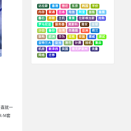
达拉斯
香港
宿迁
东京
韩国
半价
内存
联通
日本
电信
阿里
面板
备案
磐石
邦联
主机
青果
拉斯维加斯
抢购
罗马尼亚
服务器
莫斯科
雅安
全球
沙田
备份
台湾
西雅图
亚洲
荷兰
架构
欧洲
华为
双核
安装
挪威
测试
亚特兰大
亚当
港币
计费
挂机
重启
机房
新泽西
英国
德克萨斯州
流量
网络
迁移
一直就一
-M套