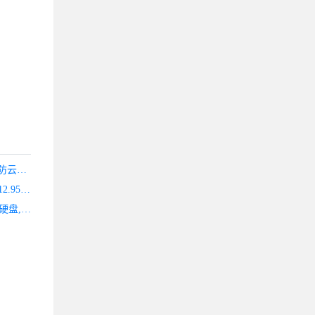
云基-专业提供海外服务器洛杉矶GIA线路，鲨鱼机房50G高防云服务器，均采用SSD，更有洛杉矶CN2独服
CloudCone：洛杉矶大硬盘VPS年付20美元起,常规KVM年付12.95美元起
spinservers：$109/月-2*E5-2650L v3 CPU,64G内存,1.6T SSD硬盘,10TB/10Gbps,圣何塞机房