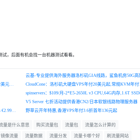
还没有测试，后面有机会找一台机器测试看看。
NexusBytes：美国VPS月付2美元起,新加坡/日本VPS月付3.2美元起,大硬盘VPS月付4美元起
V5 Server 七折活动提供香港CN2/日本软银线路物理服务器
GameNodes – 意大利VPS 1GB内存 20GB SSD硬盘 200Mbps €2.99/月
野草云开年特惠,香港VPS年付3.6折首年136元起
流量是什么意思
购买流量包
流量包
流量怎么计算的
镜像流量
流量数据
流量分发
流量卡哪个好
刷流量网站