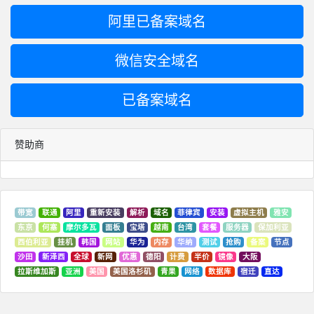
阿里已备案域名
微信安全域名
已备案域名
赞助商
带宽
联通
阿里
重新安装
解析
域名
菲律宾
安装
虚拟主机
雅安
东京
何塞
摩尔多瓦
面板
宝塔
越南
台湾
套餐
服务器
保加利亚
西伯利亚
挂机
韩国
网站
华为
内存
华纳
测试
抢购
备案
节点
沙田
新泽西
全球
新网
优惠
德阳
计费
半价
镜像
大阪
拉斯维加斯
亚洲
美国
美国洛杉矶
青果
网络
数据库
宿迁
直达