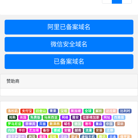
阿里已备案域名
微信安全域名
已备案域名
赞助商
洛杉矶
支付宝
旧金山
青果
宝塔
新加坡
全球
解析
达拉斯
比利时
抢购
英国
免费版
马来西亚
网络
雅安
拉斯维加斯
网站
西雅图
罗马尼亚
菲律宾
页面
新泽西
域名
德国
港币
重启
中国
深圳
内存
半价
芝加哥
备份
挪威
安徽
越南
流量
安装
迁移
德克萨斯州
韩国
美国
双核
活动
测试
虚拟主机
腾讯
日本
俄罗斯