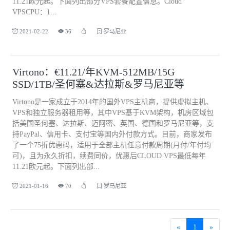
11.21欧元起。下面列出部分VPS套餐配置信息。Cloud
VPSCPU：1...
2021-02-22
36
罗马尼亚
Virtono：€11.21/年KVM-512MB/15G
SSD/1TB/圣何塞&达拉斯&罗马尼亚等
Virtono是一家成立于2014年的国外VPS主机商，提供虚拟主机、
VPS和独立服务器租用等，其中VPS基于KVM架构，机房区域包
括美国圣何塞、达拉斯、迈阿密、英国、德国和罗马尼亚等，支
持PayPal、信用卡、支付宝等国内外付款方式。目前，商家发布
了一个75折优惠码，适用于全部主机任意付款周期(月付/年付均
可)，且为永久折扣，续费同价，优惠后CLOUD VPS最低每年
11.21欧元起。下面列出部...
2021-01-16
70
罗马尼亚
«
1
»