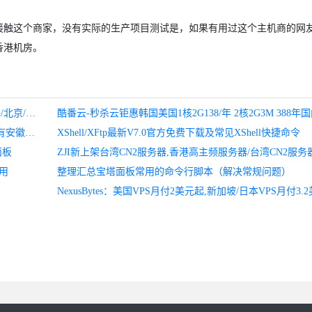
接触这个商家，没有实际的生产项目测试是，如果有用过这个主机商的网
香港机房。
腾讯云秒杀：1C2G5M=488元/3年,1C1G3M=268元/3年,上海/北京/广州/成都可选_火山主机
麻花云-双12 年终盛典 云主机9元起 老客户续费6折，另外有安徽BGP线路，骨干网络接入,香港CN2线路,KVM虚拟化性能有保证
XShell/XFtp最新V7.0官方免费下载及常见XShell快捷命令
面板
ZJI新上架台湾CN2服务器,香港高主频服务器/台湾CN2服务
应用
整理汇总宝塔面板常用的命令行脚本（解决常规问题）