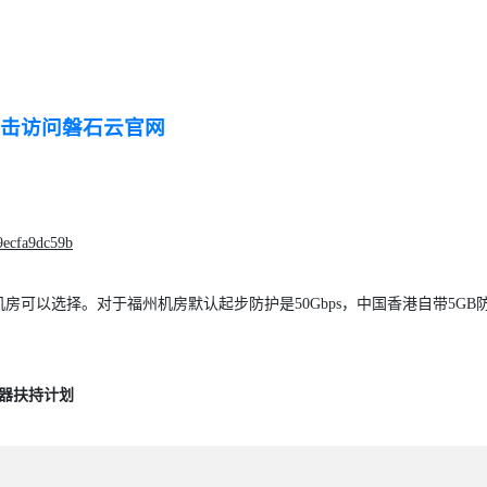
击访问磐石云官网
9ecfa9dc59b
可以选择。对于福州机房默认起步防护是50Gbps，中国香港自带5GB
务器扶持计划