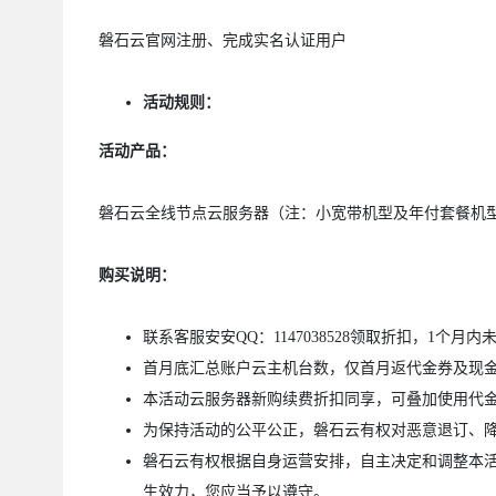
磐石云官网注册、完成实名认证用户
活动规则：
活动产品：
磐石云全线节点云服务器（注：小宽带机型及年付套餐机
购买说明：
联系客服安安QQ：1147038528领取折扣，1个
首月底汇总账户云主机台数，仅首月返代金券及现
本活动云服务器新购续费折扣同享，可叠加使用代
为保持活动的公平公正，磐石云有权对恶意退订、
磐石云有权根据自身运营安排，自主决定和调整本
生效力，您应当予以遵守。