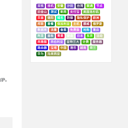
双核
挂机
安徽
沙田
台湾
联通
节点
旧金山
测试
新网
支付宝
美国洛杉矶
页面
德阳
域名
防御
隐私保护
欧洲
邦联
套餐
保加利亚
主机
挪威
俄罗斯
数据库
流量
备案
免费版
抢购
重启
阿里
面板
青果
硬盘
日本
东京
活动
西雅图
西伯利亚
亚特兰大
计费
服务器
路由器
宝塔
中国
港币
越南
荷兰
华为
马来西亚
防护。