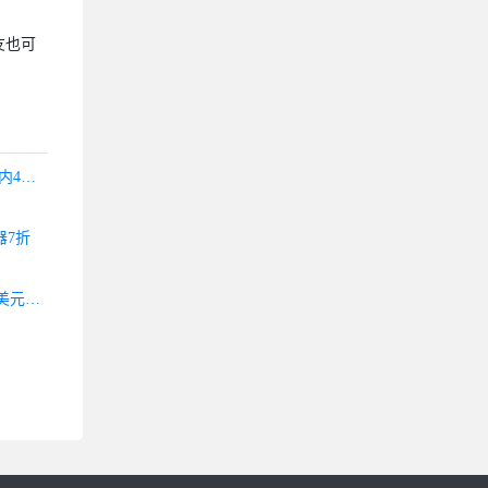
友也可
酷番云-秒杀云钜惠韩国美国1核2G138/年 2核2G3M 388年国内4核4G5M低至38/月 4核4G20M 100G防御 242/月 续费同价
器7折
NexusBytes：美国VPS月付2美元起,新加坡/日本VPS月付3.2美元起,大硬盘VPS月付4美元起