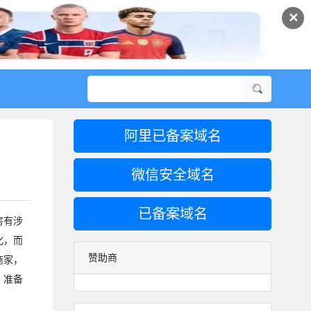
✕
阿里已备案域名
微信安全域名
已备案域名
房有涉
化，而
赞助商
商家，
，准备