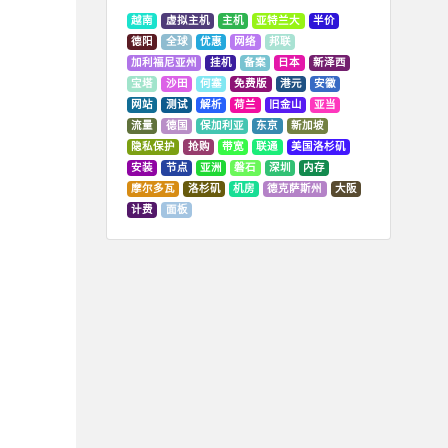
越南
虚拟主机
主机
亚特兰大
半价
德阳
全球
优惠
网络
邦联
加利福尼亚州
挂机
备案
日本
新泽西
宝塔
沙田
何塞
免费版
港元
安徽
网站
测试
解析
荷兰
旧金山
亚当
流量
德国
保加利亚
东京
新加坡
隐私保护
抢购
带宽
联通
美国洛杉矶
安装
节点
亚洲
磐石
深圳
内存
摩尔多瓦
洛杉矶
机房
德克萨斯州
大阪
计费
面板