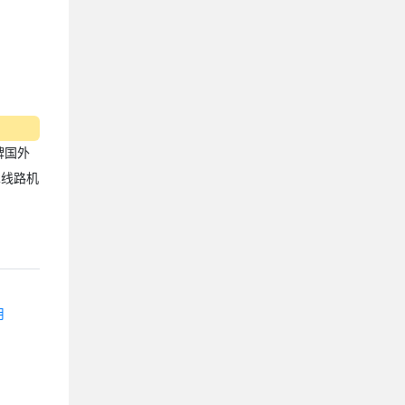
牌国外
2线路机
用