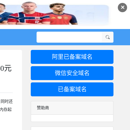
✕
阿里已备案域名
0元
微信安全域名
已备案域名
，同时还
赞助商
B内存起