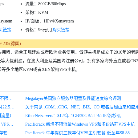
ps
流量：800GB/60Mbps
架构：KVM
system
IP/面板：1IPv4/Xensystem
买链接
价格：96元/月
购买链接
99.235(德国)
拥堵，适合正规建站或者欧洲业务使用。傲游主机是成立于2010年的老
长等大佬创建，在澳大利亚及美国均注册公司，拥有多家海外直连或者CN
多个地区KVM或者XEN架构VPS主机。
Megalayer美国独立服务器新用户首月优惠350元（30M优化不限流量）
Megalayer美国独立服务器配置及性能速度综合评测
HostYun全场9折,韩国VPS月付13.5元起,日本东京IIJ线路月付22.5元起
关于常见 .COM, .ORG, .NET, .BIZ, .CO 域名后缀由来和应
制流量）
EtherNetservers：$12/年-1GB/30GB/2TB/2IP/洛杉矶
edgeNAT牛年春节活动汇总 – 全场六折 香港/韩国/美国CN2 VPS主机
Pacificrack 新增不限流量Windows VPS和多IP站群VPS主机
傲游主机：冷门CN2机房,德国CN2/荷兰CN2(抗投诉),2G内存套餐月付60元起
Pacificrack 牛年提供三款年付VPS主机套餐 低至年$8.88