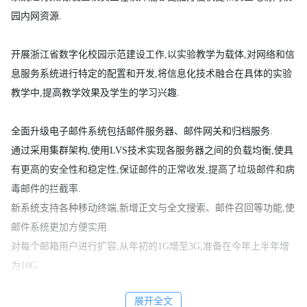
园内网资源.
开展浙江省数字化校园示范建设工作,以实验教学为载体,对网络和信
息服务系统进行特定的配置和开发,将信息化技术融合在具体的实验
教学中,提高教学效果及学生的学习兴趣.
全面升级电子邮件系统包括邮件服务器、邮件网关和归档服务.
通过采用集群架构,使用LVS技术实现各服务器之间的负载均衡,使具
有更高的安全性和稳定性,保证邮件的正常收发,提高了垃圾邮件和病
毒邮件的拦截率.
新系统支持各种移动终端,新增正文与全文搜索、邮件召回等功能,使
邮件系统更加方便实用.
对每个邮箱用户进行扩容,从年初的1G增至3G,准备在今年上半年增
为10G.
展开全文
基于FreeBSD平台更新升级DHCP服务器,使得全校范围的上网电脑均