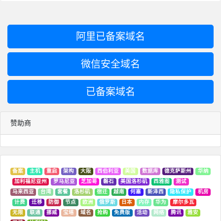
阿里已备案域名
微信安全域名
已备案域名
赞助商
备案
主机
重启
架构
大阪
西伯利亚
美国
数据库
德克萨斯州
华纳
加利福尼亚州
罗马尼亚
芝加哥
磐石
美国洛杉矶
西雅图
测试
马来西亚
台湾
套餐
洛杉矶
宿迁
越南
何塞
新泽西
隐私保护
机房
计费
迁移
防御
节点
欧洲
俄罗斯
日本
内存
华为
摩尔多瓦
无限
联通
挪威
宝塔
域名
抢购
免费版
活动
网络
腾讯
雅安