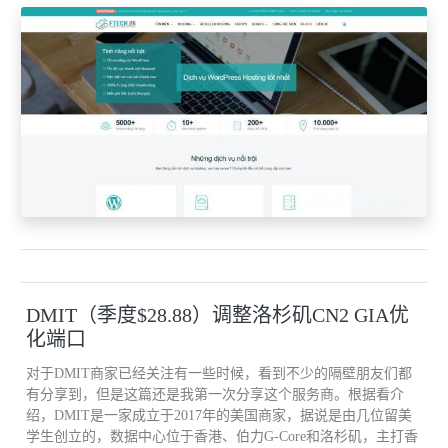
处的国内名校"同时异地"授课的远程视频交互系统、绿色制药协同
中心远程视频会议、职称评审网上公示材料的制作、财务部门的银
行网络专线服务工作、学生社会活动的网络在线服务、学校工程专
业认证工作、膜分离与水处理协同创新中心、研究生院在职研究生
现场确认工作等的网络技术支持服务.
三、服务质量和工作效能情况全面应用高校通短信服务系统,协助财
务处新开通财务报销服务短信.
全校每月实际使用群发信息数量达30万条以上,较大地方便了各学
院、部门的工作短信群发,提高工作效率.
组织部的组工快讯、保卫处的警园信息等都已通过高校通平台进行
DMIT（季度$28.88）调整洛杉矶CN2 GIA优
发布,在保障学校信息畅通方面发挥了重要的作用.
化端口
对于DMIT商家已经关注有一些时候，看到不少的隔壁朋友们都
维护邮件服务器和邮件网关的正常运行,做好备份邮件服务器、备份
有分享到，但是这篇还是我第一次分享这个服务商。根据看介
邮件网关和主服务器之间的数据同步和日志保存,保证学校邮件的正
绍，DMIT是一家成立于2017年的美国商家，据说是由几位留美
学生创立的，数据中心位于香港、伯力G-Core和洛杉矶，主打香
常收发,解决用户的邮件问题.