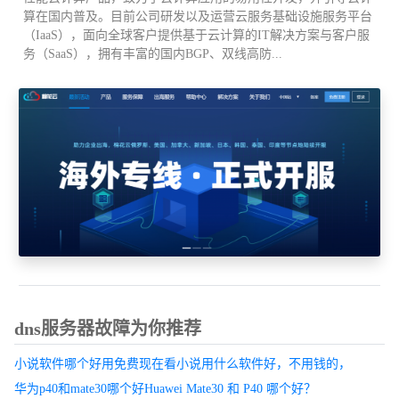
算在国内普及。目前公司研发以及运营云服务基础设施服务平台
积极组织华数网通、华数电视团购服务一次,为广大教职工提供方便.
（IaaS），面向全球客户提供基于云计算的IT解决方案与客户服
务（SaaS），拥有丰富的国内BGP、双线高防...
四、存在主要问题根据有关网络及重要信息系统安全要求,我校的网
络及信息系统中虽已部署了一些重要的信息安全防护系统,但还存在
一定的薄弱环节,如在学校一些二级网站应用层中,还存在着一些如
SQL注入、跨站脚本等安全漏洞问题,还需进一步加强有关的安全系
统建设.
校园无线网络基本上已覆盖主要楼群,但还有较多的区域还没有信号,
有些公共部位接入容量较小,离全校师生对无线网络的需求还有一定
的距离.
争取下一步加大投入,提高我校基础无线网络的性能及服务能力,为全
校师生提供较好的无线网络.
dns服务器故障为你推荐
小说软件哪个好用免费现在看小说用什么软件好，不用钱的，
华为p40和mate30哪个好Huawei Mate30 和 P40 哪个好？