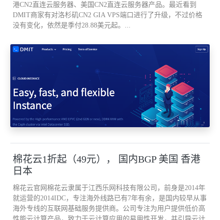
港CN2直连云服务器、美国CN2直连云服务器产品。最近看到
全年共拦截垃圾邮件和病毒邮件共550多万封,收信300多万封,发信
DMIT商家有对洛杉矶CN2 GIA VPS端口进行了升级，不过价格
350多万封.
没有变化，依然是季付28.88美元起。...
对全校范围的20多个不同楼宇进行了实地网络速度、性能测试,使得
对全校网络实际情况有了更为充分的了解和掌握,对一些实际问题及
时进行了有效的技术处理.
按照公安、信息管理部门的要求,做好网络与信息系统安全的相关工
作,对我校的网络与信息系统安全现状进行了梳理,对各部门、各学院
网站系统进行了系统漏洞扫描检查.
对于其中部分漏洞问题,对其直接进行安全技术处理;对于一些须由主
棉花云1折起（49元）， 国内BGP 美国 香港
办单位处理的安全问题,则通过技术上的指导和帮助,做好各有关部门
日本
信息应用系统的安全优化整改工作,并培训有关技术人员.
棉花云官网棉花云隶属于江西乐网科技有限公司，前身是2014年
就运营的2014IDC，专注海外线路已有7年有余，是国内较早从事
在保证校园主干网络通畅的基础上,充分做好校内用户技术咨询和解
海外专线的互联网基础服务提供商。公司专注为用户提供低价高
决、网络维护、子网扩建等工作.
性能云计算产品，致力于云计算应用的易用性开发，并引导云计