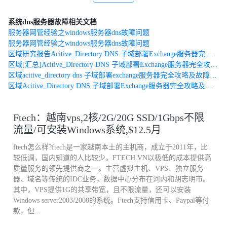
可快速自动获得IP地址,基于CentOS和FREEBSD平台升级DNS服务
系统dns服务器故障相关文档
器,实现对根域查询功能,减少对电信等服务器的转发,使得在电信
服务器网管经验之windows服务器dns故障问题
DNS服务器故障时,学校的网络访问仍能正常进行,较大提高了DNS服
服务器网管经验之windows服务器dns故障问题
区域研究报告Acitive_Directory DNS 子域部署Exchange服务器完全攻略及故障剖析
务的可靠性.
区域[汇总]Acitive_Directory DNS 子域部署Exchange服务器完全攻略及故障剖析
区域acitive_directory dns 子域部署exchange服务器完全攻略及故障剖析
不断丰富网站内容,新增了材料科学与工程学院实验中心、机械工程
区域Acitive_Directory DNS 子域部署Exchange服务器完全攻略及故障剖析
虚拟仿真实验中心、浙江工业大学继续教育网、浙江省中等职业学
校信息化大赛网络平台、海洋学院网站、中国中小企业动态数据库
Ftech：越南vps,2核/2G/20G SSD/1Gbps不限
等25个二级网站系统.
流量/可安装Windows系统,$12.5月
ftech怎么样?ftech是一家越南本土的主机商，成立于2011年，比
较好地完成了多种专用网络如水电节能监测系统、后勤超市、宿舍
较低调，国内知道的人比较少。FTECH.VN以极低的成本提供高
热水控制系统、医保系统、高考阅卷工作内部专用网络及监控专
质量服务的领先提供商之一。主营虚拟主机、VPS、独立服务
器、域名等传统的IDC业务，数据中心分布在河内和胡志明市。
网、财务专用线路网络、图书馆专网、校园监控专用子网、一卡通
其中，VPS提供1G的共享带宽，且不限流量，还可以安装
系统、智能电表专网等的扩充建设和技术支持维护工作.
Windows server2003/2008的系统。Ftech支持信用卡、Paypal等付
款，但...
积极做好学校各部门有关信息化应用的技术保障与服务工作:如教务