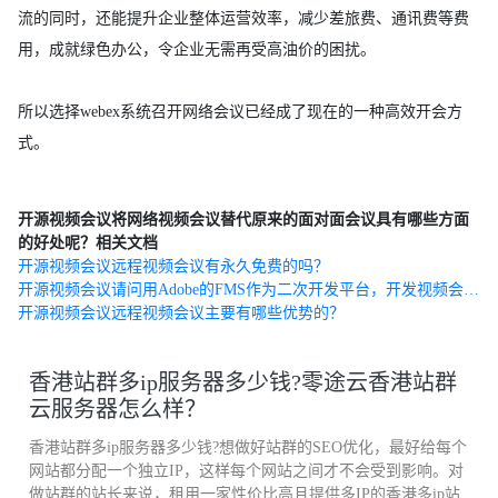
流的同时，还能提升企业整体运营效率，减少差旅费、通讯费等费
用，成就绿色办公，令企业无需再受高油价的困扰。
所以选择webex系统召开网络会议已经成了现在的一种高效开会方
式。
开源视频会议将网络视频会议替代原来的面对面会议具有哪些方面
的好处呢？相关文档
开源视频会议远程视频会议有永久免费的吗？
开源视频会议请问用Adobe的FMS作为二次开发平台，开发视频会议、视频通讯应用可行吗？有什么优势和弊端？恳请内行人
开源视频会议远程视频会议主要有哪些优势的？
香港站群多ip服务器多少钱?零途云香港站群
云服务器怎么样？
香港站群多ip服务器多少钱?想做好站群的SEO优化，最好给每个
网站都分配一个独立IP，这样每个网站之间才不会受到影响。对
做站群的站长来说，租用一家性价比高且提供多IP的香港多ip站