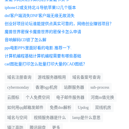
iphone12或支持北斗导航苹果12几个版本
dnf客户端消失DNF客户端无缘无故消失
创业好项目论坛谁能提供点真实可靠的，网络创业赚钱项目？
魔兽世界密保卡魔兽世界的密保卡怎么申请
音响解码CD锁了怎么解
pps电影PPS里面好看的电影.推荐一下.
计算机编程基础计算机编程需要有哪些基础
cad图批量打印怎么批量打印大量的CAD图纸？
域名注册查询
游戏服务器租用
域名备案号查询
cybermonday
香港bgp机房
站群服务器
sub-process
云图标
个人免费空间
电子邮件服务器
河南m值兑换
如何用qq邮箱发邮件
免费dns解析
Updog
双线机房
域名与空间
视频服务器是什么
lamp是什么意思
镇江高防
腾讯网盘
更多