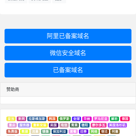
阿里已备案域名
微信安全域名
已备案域名
赞助商
亚当
新网
拉斯维加斯
韩国
俄罗斯
全球
华纳
罗马尼亚
解析
德国
重启
服务器
重新安装
英国
电信
青果
德阳
摩尔多瓦
美国洛杉矶
免费版
数据
流量
镜像
保加利亚
套餐
迁移
网络
宿迁
何塞