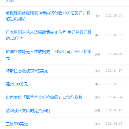
虚拟现实虚拟现实10年内将创收1100亿美元，将
2021-05-04
美元
超过电视机
日本黑田讲话未透露政策转变信号 美元兑日元徘
2021-05-02
美元
徊120下方
盟国谷歌壕无人性收购史：14家公司，260.5亿美
2021-04-28
美元
元
特斯拉谷歌被罚2亿美元
2021-04-27
美元
福州199美元
2021-03-07
美元
山西太原「攜手巨星抵抗霧霾」公益行為藝
2021-03-04
美元
请阅读正文后的免责声明
2021-02-17
美元
三星599美元
2021-01-25
美元