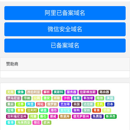
阿里已备案域名
微信安全域名
已备案域名
赞助商
无限
镜像
西伯利亚
解析
莫斯科
服务器
拉斯维加斯
路由器
罗马尼亚
华纳
公网
雅安
邦联
沙田
备案
新加坡
电信
美国
重启
迁移
阿里
网站
俄罗斯
芝加哥
英国
达拉斯
主机
日本
宝塔
套餐
比利时
硬盘
港币
支付宝
架构
深圳
青果
防御
加利福尼亚州
何塞
磐石
挪威
数据库
德克萨斯州
免费版
新泽西
香港
马来西亚
宿迁
欧洲