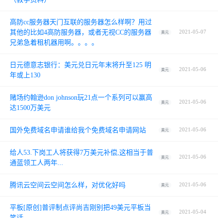
高防cc服务器天门互联的服务器怎么样啊？用过
其他的比如4高防服务器，或者无视CC的服务器
2021-05-07
美元
兄弟急着租机器用啊。。。。
日元德意志银行：美元兑日元年末将升至125 明
2021-05-06
美元
年或上130
赌场约翰逊don johnson玩21点一个系列可以赢高
2021-05-06
美元
达1500万美元
国外免费域名申请谁给我个免费域名申请网站
2021-05-06
美元
给人53.下岗工人将获得7万美元补偿,这相当于普
2021-05-06
美元
通蓝领工人两年...
腾讯云空间云空间怎么样，对优化好吗
2021-05-06
美元
平板[原创]普评制点评尚吉刚别把49美元平板当
2021-05-04
美元
笑话