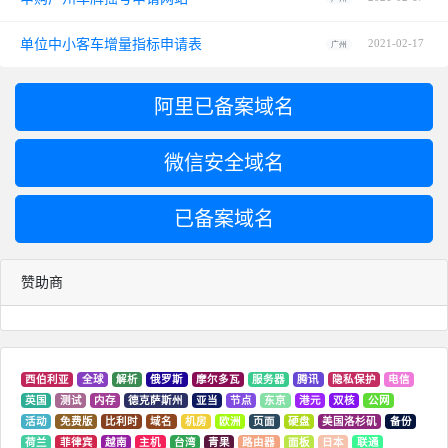
单位中小客车增量指标申请表
2021-02-17
广州
阿里已备案域名
微信安全域名
已备案域名
赞助商
西伯利亚
全球
解析
俄罗斯
摩尔多瓦
服务器
腾讯
隐私保护
电信
英国
测试
内存
德克萨斯州
亚当
节点
东京
港元
双核
公网
活动
免费版
比利时
域名
机房
欧洲
页面
硬盘
美国洛杉矶
备份
荷兰
菲律宾
越南
主机
台湾
青果
路由器
面板
日本
联通