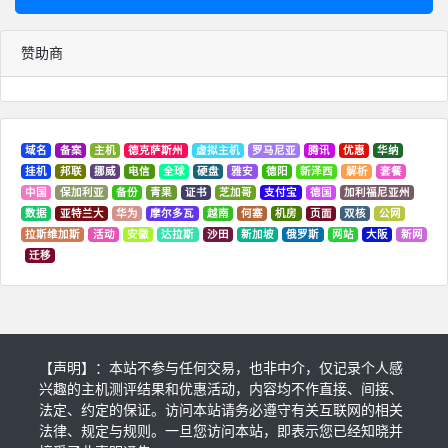
赞助商
域名
备案
主机
德克萨斯州
虚拟主机
罗马尼亚
腾讯
优惠
华纳
挂机
邦联
挪威
电信
全球
硬盘
雅安
德阳
新泽西
解析
套餐
中国
保加利亚
备份
青果
证书
芝加哥
支付宝
德国
加利福尼亚州
数据
亚特兰大
华为
摩尔多瓦
越南
何塞
机房
页面
双核
公网
拉斯维加斯
活动
安徽
达拉斯
沙田
新加坡
俄罗斯
网站
大阪
新网
迁移
【声明】：本站不参与任何交易，也非中介，仅记录个人感
兴趣的主机测评结果和优惠活动，内容均不作直接、间接、
法定、约定的保证。访问本站请务必遵守有关互联网的相关
法律、规定与规则。一旦您访问本站，即表示您已经知晓并