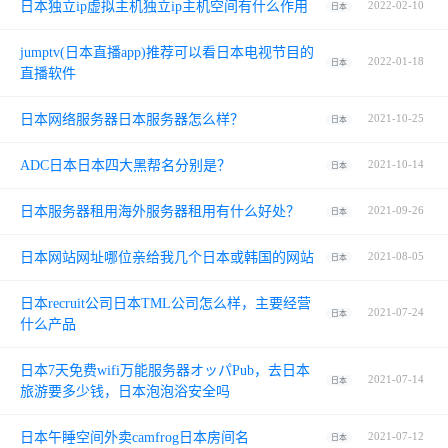
日本独立ip虚拟主机独立ip主机空间有什么作用
2022-02-10
日本
jumptv(日本直播app)推荐可以看日本电视节目的
2022-01-18
日本
直播软件
日本网络服务器日本服务器怎么样？
2021-10-25
日本
ADC日本日本四大黑帮名分别是？
2021-10-14
日本
日本服务器租用海外服务器租用有什么好处？
2021-09-26
日本
日本网站网址哪位亲给我几个日本或韩国的网站
2021-08-05
日本
日本recruit公司日本TML公司怎么样，主要经营
2021-07-24
日本
什么产品
日本7天免费wifi万能服务器オッパPub，去日本
2021-07-14
日本
旅游要多少钱，日本泡泡浴安全吗
日本午睡空间外卖camfrog日本房间名
2021-07-12
日本