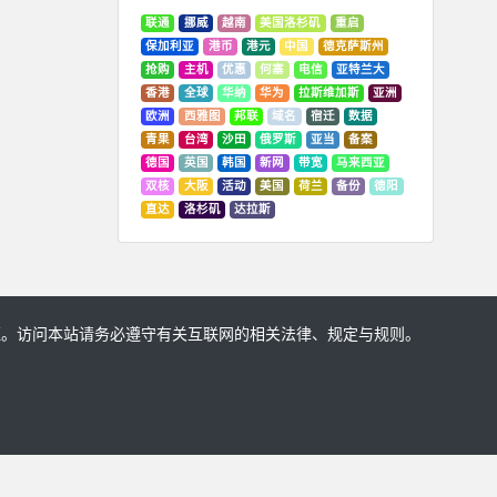
联通
挪威
越南
美国洛杉矶
重启
保加利亚
港币
港元
中国
德克萨斯州
抢购
主机
优惠
何塞
电信
亚特兰大
香港
全球
华纳
华为
拉斯维加斯
亚洲
欧洲
西雅图
邦联
域名
宿迁
数据
青果
台湾
沙田
俄罗斯
亚当
备案
德国
英国
韩国
新网
带宽
马来西亚
双核
大阪
活动
美国
荷兰
备份
德阳
直达
洛杉矶
达拉斯
证。访问本站请务必遵守有关互联网的相关法律、规定与规则。
!