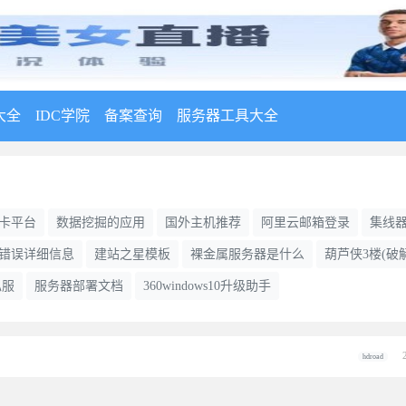
大全
IDC学院
备案查询
服务器工具大全
卡平台
数据挖掘的应用
国外主机推荐
阿里云邮箱登录
集线
错误详细信息
建站之星模板
裸金属服务器是什么
葫芦侠3楼(破
私服
服务器部署文档
360windows10升级助手
hdroad