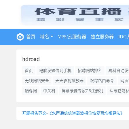
首页
域名
VPS/云服务器
独立服务器
IDC
hdroad
首页
电脑发短信到手机
招聘网站排名
易科自动发
无线网络安全
天天影视播放器
跟踪路由命令
网页
酷尊网
中关村
屏幕录像专家7 5注册机
斗破苍穹
开题报告范文-《水声通信信道载波相位恢复盲均衡算法》