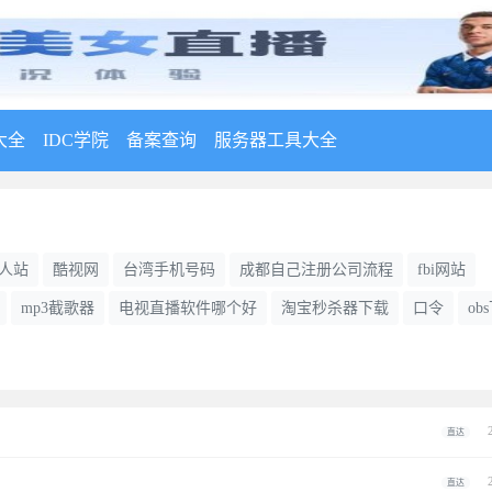
大全
IDC学院
备案查询
服务器工具大全
个人站
酷视网
台湾手机号码
成都自己注册公司流程
fbi网站
mp3截歌器
电视直播软件哪个好
淘宝秒杀器下载
口令
ob
直达
直达