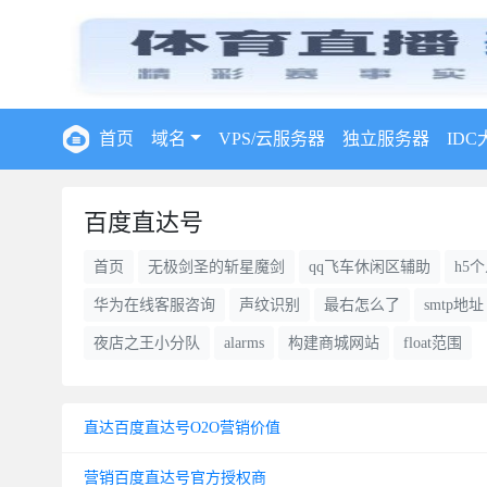
首页
域名
VPS/云服务器
独立服务器
IDC
百度直达号
首页
无极剑圣的斩星魔剑
qq飞车休闲区辅助
h5
华为在线客服咨询
声纹识别
最右怎么了
smtp地址
夜店之王小分队
alarms
构建商城网站
float范围
直达百度直达号O2O营销价值
营销百度直达号官方授权商