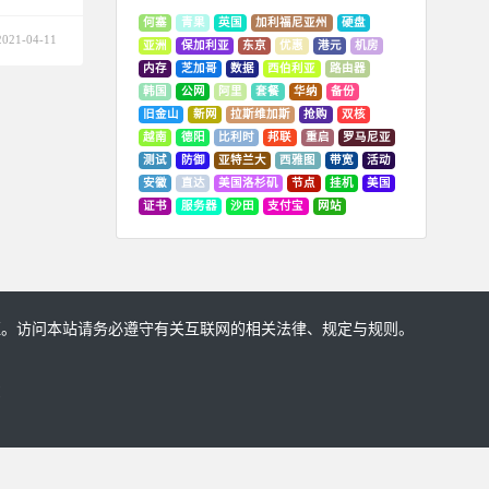
何塞
青果
英国
加利福尼亚州
硬盘
2021-04-11
亚洲
保加利亚
东京
优惠
港元
机房
内存
芝加哥
数据
西伯利亚
路由器
韩国
公网
阿里
套餐
华纳
备份
旧金山
新网
拉斯维加斯
抢购
双核
越南
德阳
比利时
邦联
重启
罗马尼亚
测试
防御
亚特兰大
西雅图
带宽
活动
安徽
直达
美国洛杉矶
节点
挂机
美国
证书
服务器
沙田
支付宝
网站
证。访问本站请务必遵守有关互联网的相关法律、规定与规则。
!