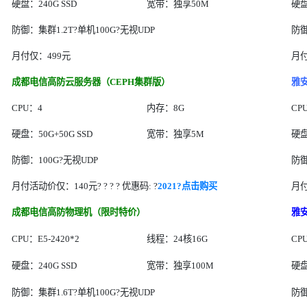
硬盘：240G SSD
宽带：独享50M
硬
防御：集群1.2T?单机100G?无视UDP
防御
月付仅：499元
月付
成都电信高防云服务器（CEPH集群版）
雅
CPU：4
内存：8G
CP
硬盘：50G+50G SSD
宽带：独享5M
硬盘
防御：100G?无视UDP
防御
月付活动价仅：140元? ? ? ? 优惠码: ?
2021?点击购买
月付
成都电信高防物理机（限时特价）
雅
CPU：E5-2420*2
线程：24核16G
CPU
硬盘：240G SSD
宽带：独享100M
硬盘
防御：集群1.6T?单机100G?无视UDP
防御