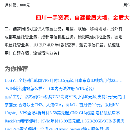
月付仅：800元
月付
四川一手资源，自建傲盾大墙，金盾大墙
二、创梦网络可提供大带宽业务，电信、联通、移动均可，另外有
成都电信托管业务，成都电信机柜业务，德阳电信机柜业务，德阳
电信托管业务，1U 2U? 4U? 半柜托管等，雅安电信托管，机柜租
用！自建在墙，流量清洗业务！
为你推荐
HostYun全场9折,韩国VPS月付13.5元起,日本东京IIJ线路月付22.5元起
.WIN域名建站怎么样？（国内无法注册.WIN域名）
丽萨主机：洛杉矶Cera机房CN2高防VPS月付40元起,支持2元/天试用
茶猫云-香港沙田CN2、大浦GIA，高I/O，首月仅9.9元，采用KVM架构及HYPER-V两个地区
10gbiz：VPS全场4折月付3.58美元起,CN2 GIA线路,洛杉矶机房不限流量
RackNerd春节促销：KVM年付13.99美元起,1.5GB/20GB/3TB/多机房
DediPath春节促销：全场VPS/Hybrid Servers/独立服务器5折