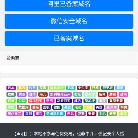
阿里已备案域名
微信安全域名
已备案域名
赞助商
日本
磐石
沙田
英国
隐私保护
韩国
支付宝
迁移
俄罗斯
页面
数据
联通
台湾
港元
加利福尼亚州
宿迁
比利时
新网
腾讯
越南
阿里
公网
保加利亚
网络
马来西亚
域名
新加坡
香港
重新安装
中国
数据库
挪威
面板
德国
荷兰
活动
何塞
美国
新泽西
半价
摩尔多瓦
深圳
港币
美国洛杉矶
网站
带宽
安装
主机
雅安
硬盘
【声明】：本站不参与任何交易，也非中介，仅记录个人感