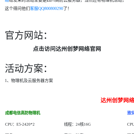
络
给发来的活动主要是四川高防云服务器，当然还有物理机活动，
这个得问他们
客服QQ800800290
了！
官方网站：
点击访问达州创梦网络官网
活动方案：
1、物理机及云服务器方案
达州创梦网
成都电信高防物理机
雅
CPU：E5-2420*2
线程：24核16G
CP