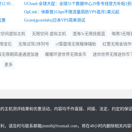
CloudCone：洛杉矶大硬盘VPS年付20美元起,常规KVM年付12.95美元起
OpLink：休斯敦1Gbps不限流量高防VPS首月1美元起
优惠
Gcore(gcorelabs)日本VPS简单测试
限空间虚拟主机
无限空间 虚拟主机
澄海3c无限技能蓝
暗黑3无限
限宝石
无限试驾2序列号
cf雷霆塔无限榴弹辅助
红警无限金钱作
解版无限期高速通道加速
暖暖环游世界无限金币
迷你世界无限迷你币
更多
趣的主机测评结果和优惠活动，内容均不作直接、间接、法定、约定的保
与联系邮箱jinmi8@foxmail.com，将在48小时内删除相关内容