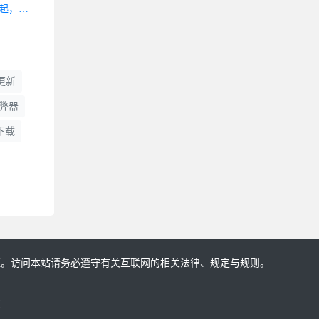
UCloud-全球大促：全球31个数据中心29条专线官方补贴1折起，4核8G内存5M带宽云服务器超值特惠898元/年
更新
弊器
下载
证。访问本站请务必遵守有关互联网的相关法律、规定与规则。
!