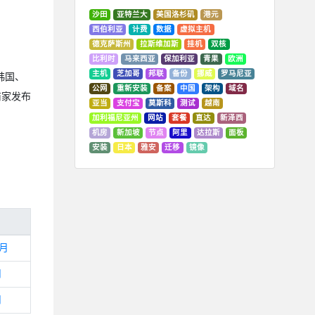
沙田
亚特兰大
美国洛杉矶
港元
西伯利亚
计费
数据
虚拟主机
德克萨斯州
拉斯维加斯
挂机
双核
比利时
马来西亚
保加利亚
青果
欧洲
主机
芝加哥
邦联
备份
挪威
罗马尼亚
韩国、
公网
重新安装
备案
中国
架构
域名
商家发布
亚当
支付宝
莫斯科
测试
越南
。
加利福尼亚州
网站
套餐
直达
新泽西
机房
新加坡
节点
阿里
达拉斯
面板
安装
日本
雅安
迁移
镜像
/月
月
月