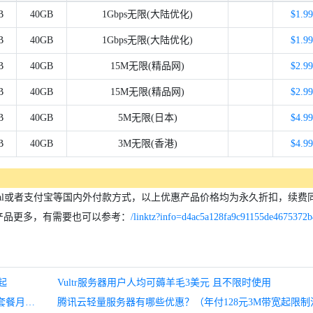
B
40GB
1Gbps无限(大陆优化)
$1.9
B
40GB
1Gbps无限(大陆优化)
$1.9
B
40GB
15M无限(精品网)
$2.9
B
40GB
15M无限(精品网)
$2.9
B
40GB
5M无限(日本)
$4.9
B
40GB
3M无限(香港)
$4.9
ayPal或者支付宝等国内外付款方式，以上优惠产品价格均为永久折扣，续费
产品更多，有需要也可以参考：
/linktz?info=d4ac5a128fa9c91155de4675372b
起
Vultr服务器用户人均可薅羊毛3美元 且不限时使用
傲游主机：洛杉矶三网CN2 GIA上线8折,KVM架构2G内存套餐月付54元起
腾讯云轻量服务器有哪些优惠？（年付128元3M带宽起限制