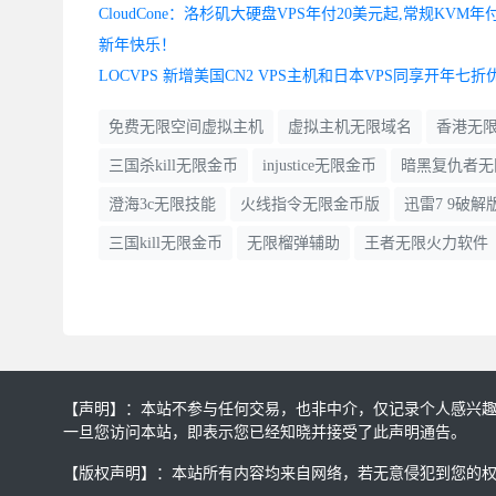
新年快乐！
LOCVPS 新增美国CN2 VPS主机和日本VPS同享开年七折
免费无限空间虚拟主机
虚拟主机无限域名
香港无
三国杀kill无限金币
injustice无限金币
暗黑复仇者无
澄海3c无限技能
火线指令无限金币版
迅雷7 9破
三国kill无限金币
无限榴弹辅助
王者无限火力软件
【声明】：本站不参与任何交易，也非中介，仅记录个人感兴
一旦您访问本站，即表示您已经知晓并接受了此声明通告。
【版权声明】：本站所有内容均来自网络，若无意侵犯到您的权利，请及时