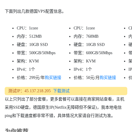
下面列出几款德国VPS配置信息。
CPU：1core
CPU：1core
C
内存：512MB
内存：768MB
内
硬盘：10GB SSD
硬盘：10GB SSD
硬
带宽：500GB/50Mbps
带宽：600GB/50Mbps
带
架构：KVM
架构：KVM
IPv4：1个
IPv4：1个
I
价格：299元/年
购买链接
价格：50元/月
购买链接
价
测试IP：45.137.218.205
下载测试
以上只列出了部分套餐，更多套餐可以直接在商家网站查看，主机
采用SSD硬盘，德国原生IP(Netflix无障碍但不保证)，我本地电信
ping和下载速度都非常不错，具体情况大家请自行测试为准。
为你推荐