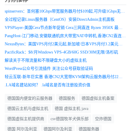
spinservers：圣何塞10Gbps带宽服务器月付$109起,可升级1Gbps无限流量
全过程记录Linux服务器（CentOS）安装DirectAdmin主机面板
VPSPlayer-美国Cera节点新年促销 Cera三网直连 Ryzen 3950X 最低只需23.2元/月，优惠码：amdyes
PangHost-江门移动,安徽联通机房大带宽NAT中转机,香港CN2直连VPS月付29元,洛杉矶高防月付32元起!
NexusBytes：美国VPS月付2美元起,新加坡/日本VPS月付3.2美元起,大硬盘VPS月付4美元起
PacificRack：$8/月Windows VPS-4GB/60G SSD/30M无限/洛杉矶
解读关于不限流量和不限硬盘大小的虚拟主机
WordPress公众号引流插件 关注公众号获取验证码
轻云互联-新年巨实惠 香港CN2大宽带KVM架构云服务器月付22元，美国圣何塞精品云月付19元爆款！海量产品超值促销中！
.LA域名建站如何？ .la域名是否有注册投资价值
德国国内便宜的云服务器
德国服务
德国虚拟主机备案
德国云主机与虚拟主机
德国 虚拟主机 java
德国虚拟主机提供商
csv德国牧羊犬俱乐部
空炸德国
德国 阿尔及利亚
德国阿尔及利亚
德国服务器