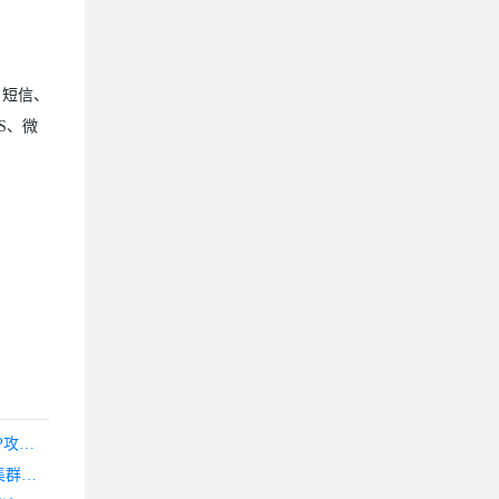
、短信、
S、微
行上云-河南骨干联通物理机5折促销,西南100G高防无视UDP攻击,免费防CC，16核16G服务器仅半价优惠300元/月
创梦网络-上线成都优化线路高防云服务器,采用ceph分布式集群存储,数据安全可靠,多节点自动切换,不怕单节点故障导致业务中业的问题,自动切换到正常的计算节点