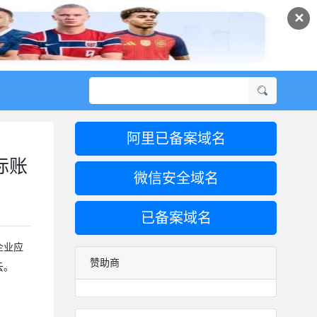
✕
阿里已备案域名
际账
微信安全域名
已备案域名
企业应
赞助商
云。