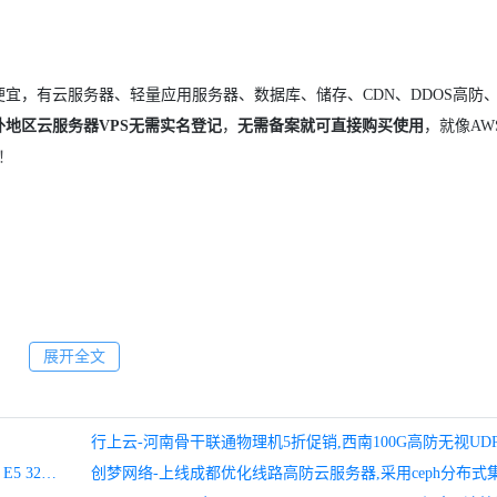
宜，有云服务器、轻量应用服务器、数据库、储存、CDN、DDOS高防
外地区云服务器
VPS
无需实名登记
，
无需备案就可直接购买使用
，就像AW
手！
展开全文
港手机号：TB接码
创梦网络-新上雅安电信200G防护值内死扛，无视CC攻击，E5 32核高配/32G内存/1TB SSD/100Mbps独享物理机，原价1299,年未上新促销6折，仅779.4/月，续费同价