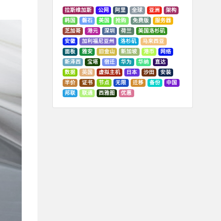
拉斯维加斯
公网
阿里
全球
亚洲
架构
韩国
磐石
美国
抢购
免费版
服务器
芝加哥
港元
深圳
荷兰
美国洛杉矶
安徽
加利福尼亚州
洛杉矶
马来西亚
面板
雅安
旧金山
新加坡
港币
网络
新泽西
宝塔
宿迁
华为
华纳
直达
数据
英国
虚拟主机
日本
沙田
安装
半价
证书
节点
无限
迁移
备份
中国
邦联
联通
西雅图
优惠