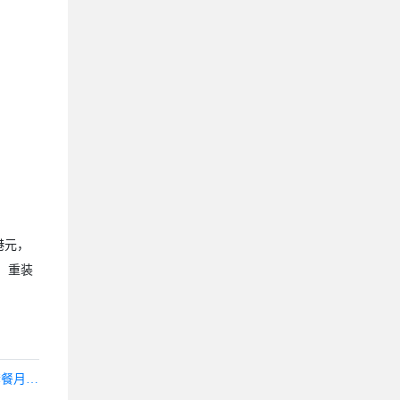
港元，
启、重装
傲游主机：洛杉矶三网CN2 GIA上线8折,KVM架构2G内存套餐月付54元起