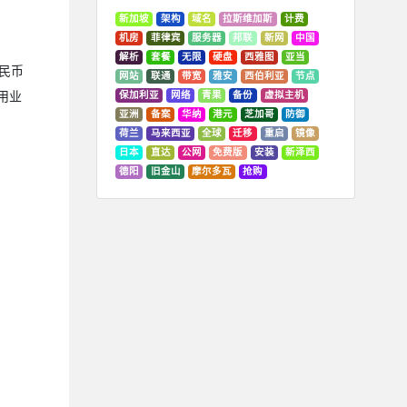
新加坡
架构
域名
拉斯维加斯
计费
机房
菲律宾
服务器
邦联
新网
中国
解析
套餐
无限
硬盘
西雅图
亚当
人民币
网站
联通
带宽
雅安
西伯利亚
节点
用业
保加利亚
网络
青果
备份
虚拟主机
亚洲
备案
华纳
港元
芝加哥
防御
荷兰
马来西亚
全球
迁移
重启
镜像
日本
直达
公网
免费版
安装
新泽西
德阳
旧金山
摩尔多瓦
抢购