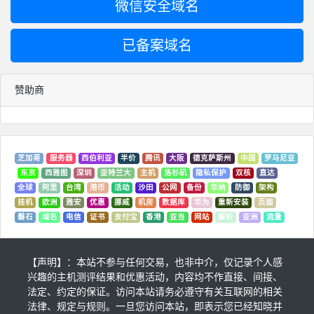
微信安全域名
已备案域名
赞助商
芝加哥
服务器
西伯利亚
半价
腾讯
大阪
德克萨斯州
中国
罗马尼亚
东京
西雅图
深圳
亚特兰大
主机
洛杉矶
隐私保护
双核
直达
全球
阿里
台湾
港币
活动
沙田
公网
备份
华纳
防御
架构
挂机
欧洲
雅安
优惠
挪威
机房
数据库
华为
重新安装
页面
磐石
域名
电信
证书
支付宝
香港
亚当
网站
解析
亚洲
流量
【声明】：本站不参与任何交易，也非中介，仅记录个人感
兴趣的主机测评结果和优惠活动，内容均不作直接、间接、
法定、约定的保证。访问本站请务必遵守有关互联网的相关
法律、规定与规则。一旦您访问本站，即表示您已经知晓并