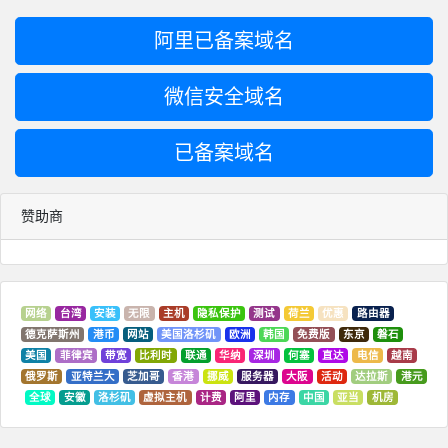
阿里已备案域名
微信安全域名
已备案域名
赞助商
网络
台湾
安装
无限
主机
隐私保护
测试
荷兰
优惠
路由器
德克萨斯州
港币
网站
美国洛杉矶
欧洲
韩国
免费版
东京
磐石
美国
菲律宾
带宽
比利时
联通
华纳
深圳
何塞
直达
电信
越南
俄罗斯
亚特兰大
芝加哥
香港
挪威
服务器
大阪
活动
达拉斯
港元
全球
安徽
洛杉矶
虚拟主机
计费
阿里
内存
中国
亚当
机房