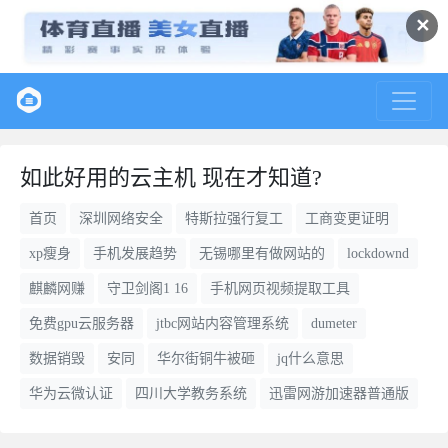
✕
如此好用的云主机 现在才知道?
首页
深圳网络安全
特斯拉强行复工
工商变更证明
xp瘦身
手机发展趋势
无锡哪里有做网站的
lockdownd
麒麟网赚
守卫剑阁1 16
手机网页视频提取工具
免费gpu云服务器
jtbc网站内容管理系统
dumeter
数据销毁
安同
华尔街铜牛被砸
jq什么意思
华为云微认证
四川大学教务系统
迅雷网游加速器普通版