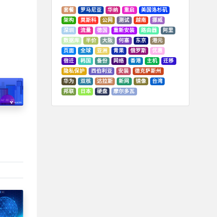
套餐
罗马尼亚
华纳
重启
美国洛杉矶
架构
莫斯科
公网
测试
越南
挪威
深圳
流量
德国
重新安装
路由器
阿里
数据库
半价
大阪
何塞
东京
港元
页面
全球
亚洲
青果
俄罗斯
优惠
宿迁
韩国
备份
网络
香港
主机
迁移
隐私保护
西伯利亚
安装
德克萨斯州
华为
双核
达拉斯
新网
镜像
台湾
邦联
日本
硬盘
摩尔多瓦