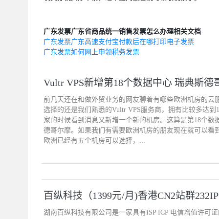
广东发票广东省商品统一销售发票怎么办理相关文档
广东发票广东高速支付宝付款后在哪打印电子发票
广东发票如何网上申领税务发票
Vultr VPS新增第18个数据中心 瑞典
前几天还在和做外贸业务的网友聊着有哪些欧洲机房的云服
选择的还是我们熟悉的Vultr VPS服务商，拥有比较多达到
家的时候看到消息又新增一个新的机房。这算是第18个数
德哥尔摩。如果我们有需要欧洲机房的朋友现在就可以看
欧洲已经有五个机房可以选择，...
百纵科技（1399元/月)香港CN2站群232IP
湖南百纵科技有限公司是一家具有ISP ICP 电信增值许