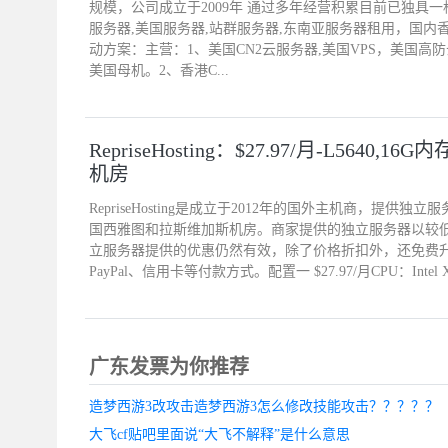
规模，公司成立于2009年 通过多年经营积累目前已独具
服务器,美国服务器,站群服务器,东南亚服务器租用，国
动方案：主营：1、美国CN2云服务器,美国VPS，美国高
美国母机。2、香港C...
RepriseHosting：$27.97/月-L5640,
机房
RepriseHosting是成立于2012年的国外主机商，提供
国西雅图和拉斯维加斯机房。商家提供的独立服务器以较
立服务器提供的优惠仍然有效，除了价格折扣外，还免费
PayPal、信用卡等付款方式。配置一 $27.97/月CPU：Intel Xe
广东发票为你推荐
造梦西游3改攻击造梦西游3怎么修改技能攻击？？？？？
大飞cf贴吧里面说“大飞不解释”是什么意思