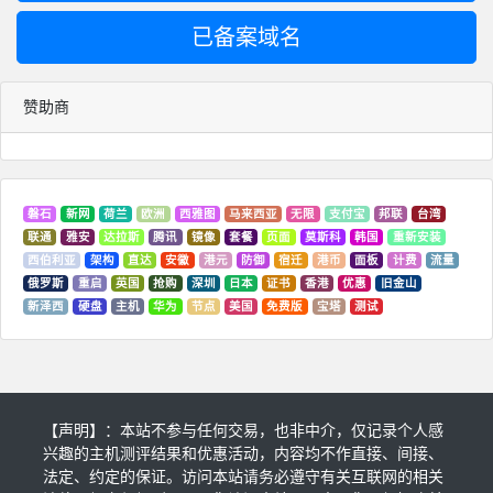
已备案域名
赞助商
磐石
新网
荷兰
欧洲
西雅图
马来西亚
无限
支付宝
邦联
台湾
联通
雅安
达拉斯
腾讯
镜像
套餐
页面
莫斯科
韩国
重新安装
西伯利亚
架构
直达
安徽
港元
防御
宿迁
港币
面板
计费
流量
俄罗斯
重启
英国
抢购
深圳
日本
证书
香港
优惠
旧金山
新泽西
硬盘
主机
华为
节点
美国
免费版
宝塔
测试
【声明】：本站不参与任何交易，也非中介，仅记录个人感
兴趣的主机测评结果和优惠活动，内容均不作直接、间接、
法定、约定的保证。访问本站请务必遵守有关互联网的相关