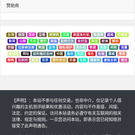
赞助商
台湾
德国
深圳
宝塔
菲律宾
优惠
美国洛杉矶
数据库
越南
西雅图
新网
公网
节点
港币
美国
亚特兰大
支付宝
阿里
欧洲
解析
防御
拉斯维加斯
韩国
证书
隐私保护
洛杉矶
数据
英国
邦联
流量
新加坡
网站
加利福尼亚州
中国
备份
机房
域名
安装
挪威
青果
架构
比利时
亚当
东京
摩尔多瓦
页面
主机
莫斯科
虚拟主机
宿迁
【声明】：本站不参与任何交易，也非中介，仅记录个人感
兴趣的主机测评结果和优惠活动，内容均不作直接、间接、
法定、约定的保证。访问本站请务必遵守有关互联网的相关
法律、规定与规则。一旦您访问本站，即表示您已经知晓并
接受了此声明通告。