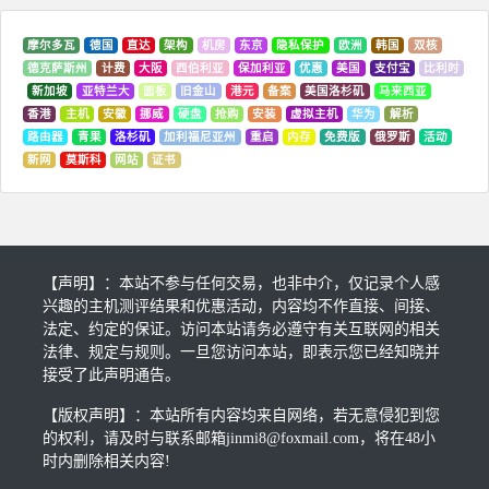
摩尔多瓦
德国
直达
架构
机房
东京
隐私保护
欧洲
韩国
双核
德克萨斯州
计费
大阪
西伯利亚
保加利亚
优惠
美国
支付宝
比利时
新加坡
亚特兰大
面板
旧金山
港元
备案
美国洛杉矶
马来西亚
香港
主机
安徽
挪威
硬盘
抢购
安装
虚拟主机
华为
解析
路由器
青果
洛杉矶
加利福尼亚州
重启
内存
免费版
俄罗斯
活动
新网
莫斯科
网站
证书
【声明】：本站不参与任何交易，也非中介，仅记录个人感
兴趣的主机测评结果和优惠活动，内容均不作直接、间接、
法定、约定的保证。访问本站请务必遵守有关互联网的相关
法律、规定与规则。一旦您访问本站，即表示您已经知晓并
接受了此声明通告。
【版权声明】：本站所有内容均来自网络，若无意侵犯到您
的权利，请及时与联系邮箱jinmi8@foxmail.com，将在48小
时内删除相关内容!