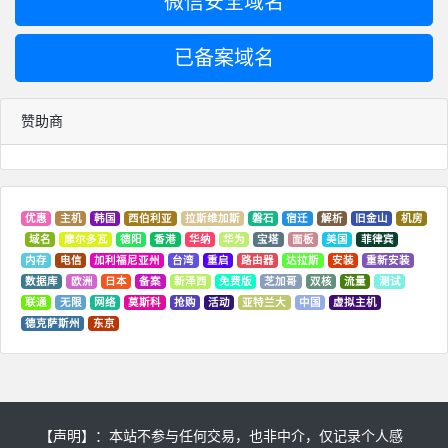
微信安全域名
已备案域名
赞助商
优惠
主机
韩国
西伯利亚
拉斯维加斯
磐石
宿迁
解析
旧金山
机房
域名
摩尔多瓦
德阳
香港
华纳
华为
宝塔
面板
美国
菲律宾
内存
电信
加利福尼亚州
台湾
重启
路由器
达拉斯
安装
重新安装
数据库
欧洲
日本
备案
新泽西
免费版
芝加哥
双核
流量
测试
联通
无限
网络
莫斯科
抢购
活动
亚特兰大
中国
虚拟主机
德克萨斯州
东京
【声明】：本站不参与任何交易，也非中介，仅记录个人感