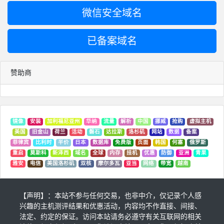
微信安全域名
已备案域名
赞助商
镜像
安装
加利福尼亚州
华纳
流量
解析
中国
挪威
抢购
虚拟主机
美国
旧金山
荷兰
活动
磐石
达拉斯
洛杉矶
网站
数据
备案
菲律宾
比利时
半价
日本
数据库
免费版
页面
韩国
何塞
俄罗斯
重启
莫斯科
新泽西
域名
全球
内存
挂机
优惠
防御
亚洲
青果
雅安
电信
美国洛杉矶
双核
摩尔多瓦
亚当
网络
带宽
越南
【声明】：本站不参与任何交易，也非中介，仅记录个人感
兴趣的主机测评结果和优惠活动，内容均不作直接、间接、
法定、约定的保证。访问本站请务必遵守有关互联网的相关