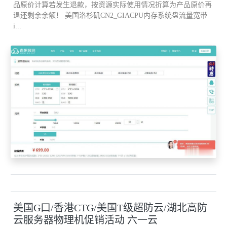
品原价计算若发生退款，按资源实际使用情况折算为产品原价再
网上的咨询和洽谈能超越人们面对面洽谈的限制，提供多种方便的
退还剩余余额！ 美国洛杉矶CN2_GIACPU内存系统盘流量宽带
i...
异地交谈形式。
4、网上支付 电子商务要成为一个完整的过程，网上支付是重要的
环节。
客户和商家之间可采用多种支付方式，省去交易中很多人员的开
销。
网上支付需要更为可靠的信息传输安全性控制，以防止欺骗、窃
听、冒用等非法行为。
5、电子银行 网上的支付必需要有电子金融来支持，即银行、信用
卡公司等金融单位要为金融服务提供网上操作的服务。
美国G口/香港CTG/美国T级超防云/湖北高防
云服务器物理机促销活动 六一云
6、广告宣传 电子商务可凭借企业的Web服务器和客户的浏览，在上