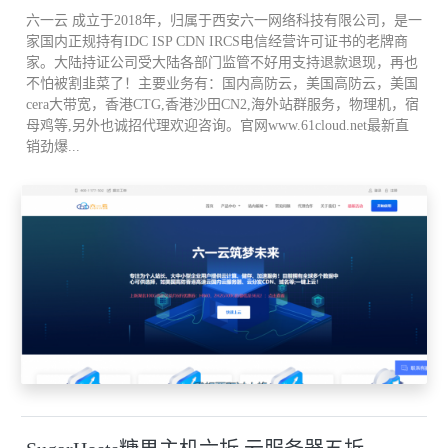
六一云 成立于2018年，归属于西安六一网络科技有限公司，是一
发布各类商业信息。
家国内正规持有IDC ISP CDN IRCS电信经营许可证书的老牌商
家。大陆持证公司受大陆各部门监管不好用支持退款退现，再也
客户可借助网上的检索工具迅速地找到所需商品信息，而商家可利
不怕被割韭菜了！主要业务有：国内高防云，美国高防云，美国
cera大带宽，香港CTG,香港沙田CN2,海外站群服务，物理机，宿
用网页和电子邮件在全球范围内做广告宣传。
母鸡等,另外也诚招代理欢迎咨询。官网www.61cloud.net最新直
销劲爆...
与以往的各类广告相比，网上的广告成本最为低廉，而给顾客的信
息量却最为丰富。
7、意见征询 电子商务能十分方便地采用网页上的"选择"、"填空"等
格式文件来收集用户对销售服务的反馈意见。
这样，使企业的市场运营能形成一个封闭的回路。
客户的反馈意见不仅能提高售后服务的水平，更能使企业获得改进
产品、发现市场的商业机会。