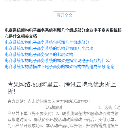
展开全文
2、货物传递 对于已付了款的客户应将其订购的货物尽快地传递到
他们的手中。
电商系统架构电子商务系统有那几个组成部分企业电子商务系统核
心是什么相关文档
若有些货物在本地，有些货物在异地，电子邮件将能在网络中进行
电商系统架构电子商务系统包括那几个组成部分
物流的调配。
电商系统架构电子商务系统的结构分为哪几个层次
电商系统架构电子商务安全的七层架构
电商系统架构电子商务系统的框架是指实现电子商务的什么/
而最适合在网上直接传递的货物是信息产品，如软件、电子读物、
电商系统架构请描述下电子商务的框架结构中的组成部分 谢谢
信息服务等。
青果网络-618阿里云，腾讯云特惠优惠折上
它能直接从电子仓库中将货物发到用户端。
折！
官方网站：点击访问青果云官方网站活动方案：
3、咨询洽谈 电子商务借助非实时的电子邮件、新闻组和实时的讨
—————————–活动规则—————————1、选购活动
论组来了解市场和商品信息，洽谈交易事务，如有进一步的需求，
产品并下单（先不要支付）2、联系我司在线客服修改价格或领
取赠送时间3、确认价格已按活动政策修改正确后，支付订单，
还可用网上的白板会议来交流即时的图形信息。
到此产品开设成功4、本活动产品可以升级，升级所需费用按产