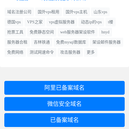
下面我们就来看看它由哪几部分组成。
域名注册公司
国外vps租用
国外vps主机
山东vps
德国vps
VPS之家
vps虚拟服务器
动态ip的vps
t楼
电子商务系统的基础平台一般包括以下组成部分 ： (1)负荷均衡 负
抢票工具
免费静态空间
web服务器架设软件
hnyd
荷均衡是指如何使电子商务系统服务器的处理能力和承受能力的压
服务器合租
吉林铁通
免费mysql数据库
架设邮件服务器
力保持均衡 。
免费网络
测试网速命令
攻击服务器
更多
负荷均衡还可以对服务器集群结构中的各个服务器性能进行动态调
整和负荷分配。
它使电子商务系统中硬件性能得到有效的均衡，避免特定的设备或
阿里已备案域名
系统软件由于压力过大而出现崩溃和拒绝服务的现象。
微信安全域名
这样在一定程度上能够提高系统的可靠性。
已备案域名
(2)连接/传输管理 这一部分的主要作用是满足系统可扩充性的需