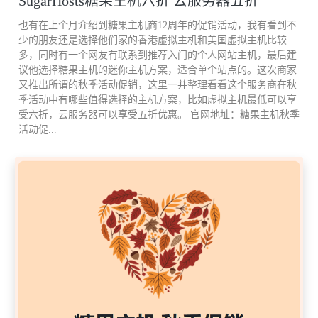
SugarHosts糖果主机六折 云服务器五折
8、业务管理 企业的整个业务管理将涉及到人、财、物多个方面，
也有在上个月介绍到糖果主机商12周年的促销活动，我有看到不
如企业和企业、企业和消费者及企业内部等各方面的协调和管理。
少的朋友还是选择他们家的香港虚拟主机和美国虚拟主机比较
多，同时有一个网友有联系到推荐入门的个人网站主机，最后建
议他选择糖果主机的迷你主机方案，适合单个站点的。这次商家
因此，业务管理是涉及商务活动全过程的管理 。
又推出所谓的秋季活动促销，这里一并整理看看这个服务商在秋
季活动中有哪些值得选择的主机方案，比如虚拟主机最低可以享
受六折，云服务器可以享受五折优惠。 官网地址：糖果主机秋季
参考资料来源：百度百科—电子商务系统
活动促...
电子商务体系结构有那七层，急用！
最基本的电于商务应用集中在企业对企业（B2B）、企业对消费者
（B2C）、企业对政府机构（B2G）和消费者对政府机构（C2G）这
四大领域，他们构成了现有电子商务应用进一步拓展的基础，体现
了电子商务体系结构的基本规律，具有类似的运营结构，从而构成
了电于商务的顶层结构。
所谓电子商务顶层结构是指多个电子商务实体利用电于商务应用系