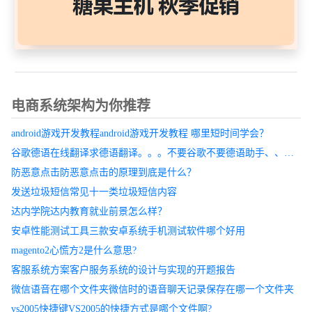
统提供的技术手段进行商业、贸易等商务活动，实现商务处理过程
电于化所遵循的概念结构，是实际运作的电子商务体系结构的抽
象。
电商系统架构为你推荐
电子商务系统的成员组成包括哪些,它们都扮演
着怎样的功能角色
android游戏开发教程android游戏开发教程 哪里短时间学会？
谷歌德语在线翻译求德语翻译。。。不要谷歌不要德语助手、、、万分感谢哦！！！
电子商务基础平台为企业的电子商务应用提供了运行环境和管理工
防恶意点击防恶意点击的原理到底是什么？
具及内部袭用的连接。
发送垃圾短信常见十一类垃圾短信内容
达内学院达内教育就业前景怎么样？
它是保证电子商务系统具有高扩展性、集中控制、高可靠性的基
安卓性能测试工具三款安卓系统手机测试软件哪个好用
础。
magento2心慌方2是什么意思?
客服系统方案客户服务系统的设计与实现的开题报告
电子商务基础平台的目标是提高系统整体性能，是面向系统效率
微信语音在哪个文件夹微信时的语音聊天记录保存在哪一个文件夹
的。
vs2005快捷键VS2005的快捷方式是哪个文件啊?