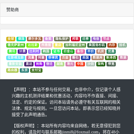
要，用以实现电子商务系统和其他系统之间的互联以及应用之间的
赞助商
互操作。
一般来讲，这一部分包括三个方面的内容： 异构系统的连接及通
讯，例如UNIX系统上的WEB服务器与IBM ES9000之间的连接。
全球
德国
摩尔多瓦
备案
隐私保护
邦联
迁移
电信
节点
德克萨斯州
达拉斯
西雅图
重启
加利福尼亚州
美国洛杉矶
内存
挂机
腾讯
计费
比利时
韩国
证书
旧金山
备份
半价
机房
优惠
应用间的通信接口，保证应用程序通过不可靠信道连接进行时，可
拉斯维加斯
流量
何塞
菲律宾
页面
磐石
英国
数据库
新泽西
数据
以完成差错恢复及续传，并为应用之间的互操作提供API接口，简化
重新安装
直达
抢购
宿迁
越南
港元
中国
沙田
架构
带宽
路由器
东京
支付宝
应用通信的开发工作。
应用和数据库的连接之间的接口。
【声明】：本站不参与任何交易，也非中介，仅记录个人感
兴趣的主机测评结果和优惠活动，内容均不作直接、间接、
法定、约定的保证。访问本站请务必遵守有关互联网的相关
(3)事务管理 电子商务系统支持的商务活动涉及到大量的联机事务处
法律、规定与规则。一旦您访问本站，即表示您已经知晓并
理OLTP和OLAP，这就要求系统具备很强的事务处理性能。
接受了此声明通告。
【版权声明】：本站所有内容均来自网络，若无意侵犯到您
事务管理的作用包括量方面，一是保证分布式环境下事务的完整
的权利，请及时与联系邮箱jinmi8@foxmail.com，将在48小