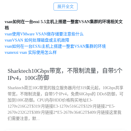
，其目的是在必须做出可用性决策时（在Virtual SAN 群集中）充当
展开全文
打破平局组件，以避免裂脑行为并满足仲裁要求。
vsan如何在一台esxi 5.5主机上搭建一整套VSAN集群的环境相关文
档
见证在 VSAN 数据存储上占用大约 2 MB 的空间用于存储元数据。
vsan使用VMware VSAN做存储要注意些什么
vsanVSAN 如何处理磁盘或主机故障
vsan如何在一台ESXi主机上搭建一整套VSAN集群的环境
注意 ：要使某个对象在 VSAN 中可访问，则其 50% 以上的组成部
vsanexsi vsan 实际使用怎么样
分必须可供访问。
Sharktech10Gbps带宽，不限制流量，自带5个
默认存储策略Witness部署逻辑: 允许的故障数目 (FTT) =1 VSAN
IPv4，100G防御
Part 21 – What is a witness? 给了一个简单的例子。
Sharktech荷兰10G带宽的独立服务器月付319美元起，10Gbps共享
带宽，不限制流量，自带5个IPv4，免费60Gbps的 DDoS防御，可
我们以 VSAN 数据存储上部署的一个简单的虚拟机为例。
加到100G防御。CPU内存HDD价格购买地址E3-
1270v216G2T$319/月链接E3-1270v516G2T$329/月链接2*E5-
即使我们没有创建策略，而是使用了默认策略，vSAN 数据存储上
2670v232G2T$389/月链接2*E5-2678v364G2T$409/月链接这里我
们需要注意，默...
部署的这台虚拟机的磁盘 ( VMDK ) 也会获得允许的故障数目 (FTT)
=1 的功能。