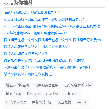
vsan为你推荐
Primary Witnesses:Need at least (2 * FTT) + 1 nodes in a cluster to be
able to tolerate FTT number of node / disk failures. If after placing all
stm32视频教程stm32的基础教程？？？
the ponents, we do not have the required number of nodes in the
win7无线局域网win7怎么建立无线局域网联机玩游戏？
configuration, primary witnesses are on exclusive nodes until there are
windows7正版验证如何在微软网站验证Win7系统是否正版的方法
(2*FTT)+ 1 nodes in the configuration. 至少需要群集中 (2 * FTT) + 1
msn邮箱后缀MSN可加哪几种后缀的email?
节点以便能容许 FTT 节点/磁盘故障数。
微信语音在哪个文件夹微信语音在哪个文件夹 微信语音导出及amr格式转换
操控人心怎样帮助别人让别人觉得欠我人情？
如果安装了所有数据组件后，配置没有获得所需的节点数，则初级
操控人心如何操控自己的人生
见证将位于独占节点直到配置中有 (2*FTT)+ 1 个节点。
微软永久关闭实体店怎么彻底关闭微软商店的自动更新
oa源码谁有比较好的OA管理系统啊，要有源码的php写的！
什么意思呢？如果是2*FTT个节点的话，即虚拟机组件都保存了2个
杀戮空间联机杀戮间怎么联机 急!
副本，如果发生脑裂的情况怎么办？到底有哪个副本来提供服务
独立ip虚拟主机
东莞服务器租用
动态域名解析软件
呢？需要一个第三方的仲裁机构来决定。
blackfriday
Dedicated
java主机
mobaxterm
Secondary Witnesses:Secondary witnesses are created to make sure that
申请个人网页
免费网站申请
天互数据
anylink
every node has equal voting power towards quorum. This is important