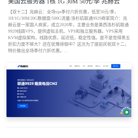
美国云服务器 1核 1G 30M 50元/季 兆赫云
【双十二】兆赫云：全场vps季付六折优惠，低至50元/季，
这就是一个最简单的示例。
1H/1G/30M/20G数据盘/500G流量/洛杉矶联通9929商家简介：兆
赫云是一家国人商家，成立2020年，主要业务是美西洛杉矶联通
9929线路VPS，提供虚拟主机、VPS和独立服务器。VPS采用
如果使用 StripeWidth 功能或将 FFT 设置为大于 1 的值，许多人会
KVM虚拟架构，线路优质，延迟低，稳定性强。是不是觉得黑五
发现系统创建了大量额外的见证。
折扣力度不够大？还在犹豫徘徊中？这次为了提前庆祝双十二，
特价推出全场季付六折优惠。...
需要记住的一点是，虚拟机的虚拟机存储策略中功能要求不同，见
证的数量也会发生改变，见证的分布也会不同。
怎么个不同法呢？ 请看下文分晓。
自定义存储策略部署逻辑：允许故障数目 (FTT) =? 我们来看看
VMware Virtual SAN: Witness Component Deployment Logic 。
Virtual SAN 见证组件以三种方式进行定义和部署: Primary Witness初
级见证 Secondary Witness次级见证 Tiebreaker Witness打破平局见证