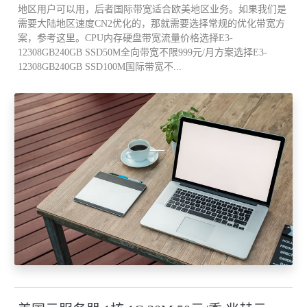
地区用户可以用，后者国际带宽适合欧美地区业务。如果我们是
需要大陆地区速度CN2优化的，那就需要选择常规的优化带宽方
现在，在一个 3 节点群集中，如果 VMDK 的副本放置在 host1 和
案，参考这里。CPU内存硬盘带宽流量价格选择E3-
host2 上，则见证会被放置在 host3 上。
12308GB240GB SSD50M全向带宽不限999元/月方案选择E3-
12308GB240GB SSD100M国际带宽不...
这意味着，如果任何一个主机发生故障，我们仍有一份数据副本可
用，我们仍有超过 50% 的组件可用。
如果出现网络分区或裂脑，一侧分区有 2 个节点，另一侧分区有一
个节点，那么仍然有一个分区会拥有超过 50% 的组件。
下图所示为虚拟机上的一个VMDK（硬盘 1），该 VMDK 的允许的
故障数目被设置为 1。
组件共有 3 个: 2 个副本，1 个见证。
所有 3 个组件都放置在群集的不同的主机上。