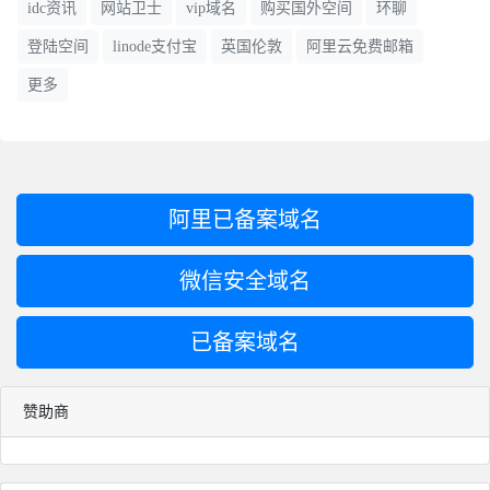
idc资讯
网站卫士
vip域名
购买国外空间
环聊
because every node failure should affect the quorum equally. Secondary
登陆空间
linode支付宝
英国伦敦
阿里云免费邮箱
witnesses are added so that every node gets equal number ponent, this
includes the nodes that only hold primary witnesses. So the total count of
更多
ponent + witnesses on each node are equalized in this step. 创建次级见
证的目的是确保每个节点在仲裁时有相同的投票权。
这点很重要，因为每个节点故障都应对仲裁产生相同的影响。
阿里已备案域名
次级见证的添加应使每个节点都获得相同的组件数，包括仅拥有初
微信安全域名
级见证的节点。
已备案域名
因此，这一步骤使得每个节点上的数据组件 + 见证组件的总数相
同。
赞助商
Tiebreaker witness:If after adding primary and secondary witnesses we
end up with even number of ponents (data + witnesses) in the