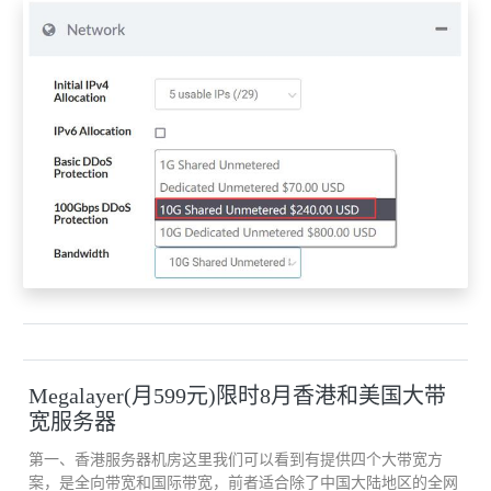
这意味着这个 VMDK 将创建两个副本，每个副本放置在不同的
ESXi 主机上，使得数据在群集出现单个故障时仍有一个副本可用。
这其中的每个副本都是 VM DK 存储对象的一个组件。
下图是 vSphere 5.5 vSAN 简介及配置 中的默认存储策略： 现在有
两个问题需要提出： 第一，VSAN 如何处理裂脑/网络分区？ 第
二，我们如何才能确保主机/磁盘发生故障时这个 VM DK 对象有
50% 的组件可用？ 这就是见证的角色。
除了创建 VM DK的两个副本，系统也会创建对象的第三个组件。
Megalayer(月599元)限时8月香港和美国大带
宽服务器
这就是见证磁盘。
第一、香港服务器机房这里我们可以看到有提供四个大带宽方
它是纯粹的元数据，只占用 2MB 的磁盘空间。
案，是全向带宽和国际带宽，前者适合除了中国大陆地区的全网