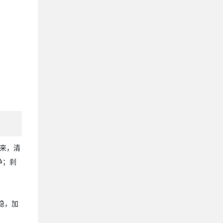
来，清
净；刹
稳，加