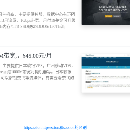
年成立的老牌美国主机商，主要提供独服，数据中心有迈阿
0TB月流量，1Gbps带宽。月付19美金可升级
内存/1TB SSD硬盘/DDOS/150TB流
0M带宽,，¥45.00元/月
立的商家，主要提供日本软银VPS，广州移动VDS，
re香港1000M带宽月抛机器等。日本软银
000M带宽，可以解锁奈飞等流媒体，有需要看奈飞的
httpsessionhttpsession和session的区别