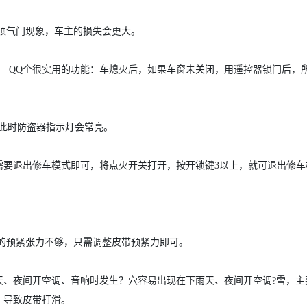
顶气门现象，车主的损失会更大。
Q个很实用的功能：车熄火后，如果车窗未关闭，用遥控器锁门后，
此时防盗器指示灯会常亮。
需要退出修车模式即可，将点火开关打开，按开锁键3以上，就可退出修车
。
预紧张力不够，只需调整皮带预紧力即可。
天、夜间开空调、音响时发生？穴容易出现在下雨天、夜间开空调?雪，主
，导致皮带打滑。