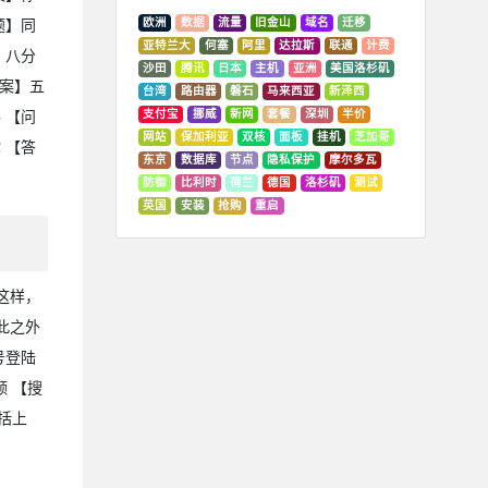
欧洲
数据
流量
旧金山
域名
迁移
题】同
亚特兰大
何塞
阿里
达拉斯
联通
计费
】八分
沙田
腾讯
日本
主机
亚洲
美国洛杉矶
答案】五
台湾
路由器
磐石
马来西亚
新泽西
支付宝
挪威
新网
套餐
深圳
半价
 【问
网站
保加利亚
双核
面板
挂机
芝加哥
 【答
东京
数据库
节点
隐私保护
摩尔多瓦
防御
比利时
荷兰
德国
洛杉矶
测试
英国
安装
抢购
重启
这样，
此之外
号登陆
 【搜
括上