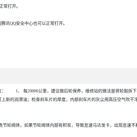
正常打开。
而腾讯QQ安全中心也可以正常打开。
 1、 每20000公里，建议做后轮保养，维修站的做法是将轮毂拆下
打上新的润滑油；检查刹车片的厚度，内部刹车片的灰尘用高压空气吹干
清洗节轮阀体，如果节轮阀体内部有积炭，导致怠速马达发卡，出现怠速不