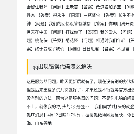
会留住我吗 【问题】王老吉 【答案】改道名加多宝 【问
性恋 【答案】得永生 【问题】三瓶肾宝 【答案】长生不
钟 【问题】我们的回忆没答有皱褶 【答案】你却用离开烫下句点
月天在中国 【问题】打扰你了 【答案】我的爱人 【问题
题】桃花侠 【答案】菊花怪 【问题】相遇时我们年轻 【
案】终于变成了我们 【问题】日日思君 【答案】不见君 
qq出现错误代码怎么解决
这是服务器问题，昨天更新后就有了，现在没有别的办法
但是后来重复多试几次就好了，如果还是不行就等官方出
没有别的办法，因为这是服务器的问题！不是你电脑的问题
不上，就像我的7打头的QQ号登不上 我们同学1打头的就
狐IT消息】4月12日晚间7时许，据搜狐微博网友反映，
海、山东等地。