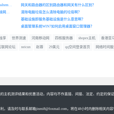
oncontextmenuAndroid:onMenuItemSelected()方法与onOptionsItemSelected(）方法有什么区别？
网关和路由器的区别路由器和网关有什么区别？
弹幕网站谁能给我解释一下什么叫A站，什么叫B站？都是啥网站？
清除电脑垃圾怎么清除电脑的垃圾啊？
基础设施即服务基础设施是什么意思啊？
桌面管理系统WIN7如何启用桌面窗口管理器？
独享
世界测速
河南移动网
四核服务器
shopex主机
香港亚
互联网论坛
neicun
赵蓉
29美元
qq空间登录首页
网络时间服
趣的主机测评结果和优惠活动，内容均不作直接、间接、法定、约定的保
与联系邮箱jinmi8@foxmail.com，将在48小时内删除相关内容