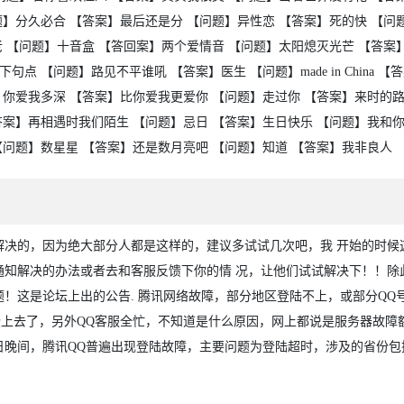
题】分久必合 【答案】最后还是分 【问题】异性恋 【答案】死的快 【问
老 【问题】十音盒 【答回案】两个爱情音 【问题】太阳熄灭光芒 【答案
 【问题】路见不平谁吼 【答案】医生 【问题】made in China 【
】你爱我多深 【答案】比你爱我更爱你 【问题】走过你 【答案】来时的路
答案】再相遇时我们陌生 【问题】忌日 【答案】生日快乐 【问题】我和你
【问题】数星星 【答案】还是数月亮吧 【问题】知道 【答案】我非良人
解决的，因为绝大部分人都是这样的，建议多试试几次吧，我 开始的时候
通知解决的办法或者去和客服反馈下你的情 况，让他们试试解决下！！除
！这是论坛上出的公告. 腾讯网络故障，部分地区登陆不上，或部分QQ
登上去了，另外QQ客服全忙，不知道是什么原因，网上都说是服务器故障额
今日晚间，腾讯QQ普遍出现登陆故障，主要问题为登陆超时，涉及的省份包