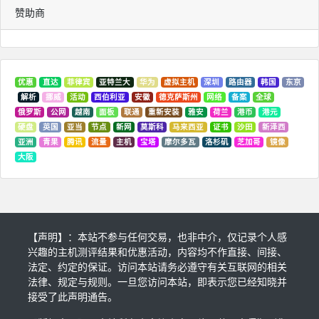
赞助商
优惠
直达
菲律宾
亚特兰大
华为
虚拟主机
深圳
路由器
韩国
东京
解析
挪威
活动
西伯利亚
安徽
德克萨斯州
网络
备案
全球
俄罗斯
公网
越南
面板
联通
重新安装
雅安
荷兰
港币
港元
硬盘
英国
亚当
节点
新网
莫斯科
马来西亚
证书
沙田
新泽西
亚洲
青果
腾讯
流量
主机
宝塔
摩尔多瓦
洛杉矶
芝加哥
镜像
大阪
【声明】：本站不参与任何交易，也非中介，仅记录个人感
兴趣的主机测评结果和优惠活动，内容均不作直接、间接、
法定、约定的保证。访问本站请务必遵守有关互联网的相关
法律、规定与规则。一旦您访问本站，即表示您已经知晓并
接受了此声明通告。