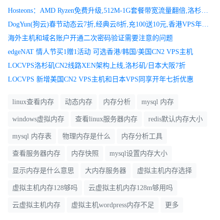
Hosteons：AMD Ryzen免费升级,512M-1G套餐带宽流量翻倍,洛杉矶/达拉斯机房
DogYun(狗云)春节动态云7折,经典云8折,充100送10元,香港VPS年付199元起
海外主机和域名账户开通二次密码验证需要注意的问题
edgeNAT 情人节买1赠1活动 可选香港/韩国/美国CN2 VPS主机
LOCVPS洛杉矶CN2线路XEN架构上线,洛杉矶/日本大阪7折
LOCVPS 新增美国CN2 VPS主机和日本VPS同享开年七折优惠
linux查看内存
动态内存
内存分析
mysql 内存
windows虚拟内存
查看linux服务器内存
redis默认内存大小
mysql 内存表
物理内存是什么
内存分析工具
查看服务器内存
内存快照
mysql设置内存大小
显示内存是什么意思
大内存服务器
虚拟主机内存选择
虚拟主机内存128够吗
云虚拟主机内存128m够用吗
云虚拟主机内存
虚拟主机wordpress内存不足
更多