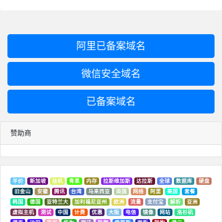
阿里已备案域名
微信安全域名
已备案域名
赞助商
半价
新加坡
挂机
青果
内存
拉斯维加斯
达拉斯
全球
数据库
硬盘
旧金山
安徽
腾讯
台湾
马来西亚
英国
网络
阿里
美国
套餐
韩国
德国
亚特兰大
加利福尼亚州
欧洲
流量
支付宝
解析
亚洲
虚拟主机
测试
中国
计费
优惠
大阪
电信
镜像
网站
洛杉矶