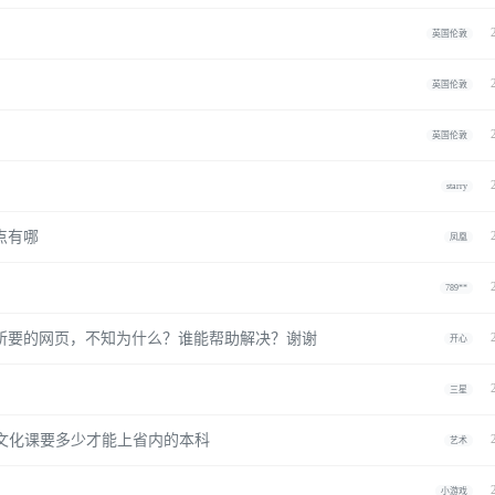
英国伦敦
英国伦敦
英国伦敦
starry
点有哪
凤凰
789**
是所要的网页，不知为什么？谁能帮助解决？谢谢
开心
三星
,文化课要多少才能上省内的本科
艺术
小游戏