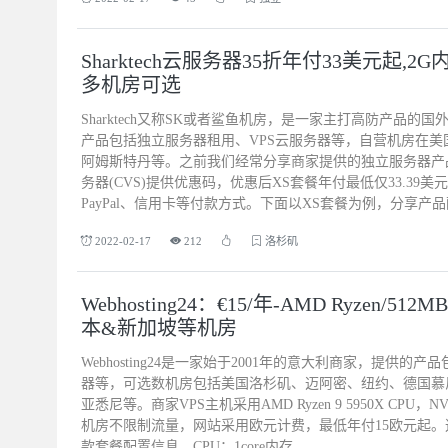
Sharktech云服务器35折年付33美元起,2G内
多机房可选
Sharktech又称SK或者鲨鱼机房，是一家主打高防产品的国
产品包括独立服务器租用、VPS云服务器等，自营机房在
阿姆斯特丹等。之前我们经常分享商家提供的独立服务器产
务器(CVS)提供优惠码，优惠后XS套餐年付最低仅33.39
PayPal、信用卡等付款方式。下面以XS套餐为例，分享产品配
2022-02-17
212
洛杉矶
Webhosting24：€15/年-AMD Ryzen/512
本&新加坡等机房
Webhosting24是一家始于2001年的意大利商家，提供的
器等，可选数机房包括美国洛杉矶、迈阿密、纽约、德国慕
亚悉尼等。商家VPS主机采用AMD Ryzen 9 5950X CP
机房不限制流量，网站采用欧元计费，最低年付15欧元起
款套餐配置信息。CPU：1core内存...