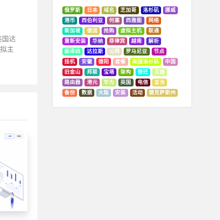
俄罗斯
日本
域名
芝加哥
洛杉矶
挪威
港币
西伯利亚
何塞
西雅图
网络
新加坡
德国
抢购
虚拟主机
联通
营美国达
重新安装
华纳
菲律宾
越南
解析
虚拟主
新泽西
达拉斯
公网
罗马尼亚
节点
挂机
安徽
德阳
套餐
美国洛杉矶
中国
旧金山
邦联
宝塔
架构
宿迁
页面
路由器
港元
华为
英国
电信
亚当
备份
数据
大阪
安装
活动
德克萨斯州