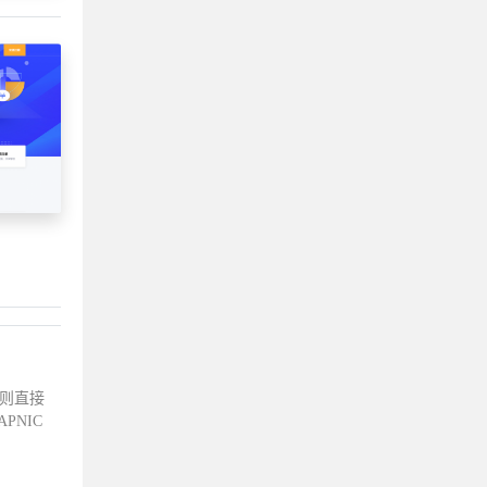
付则直接
PNIC