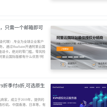
销商，只需一个邮箱即可
二级代理）,专业为全球企业客户
过HuaSaint开通阿里云国
外电话卡，绝对的零门槛，零风险
imited阿里云国际版都有什么优势?阿
A月付9折季付8折,可选原生
S主机商家，成立于2019年，提供的
国洛杉矶、中国香港、日本等，有