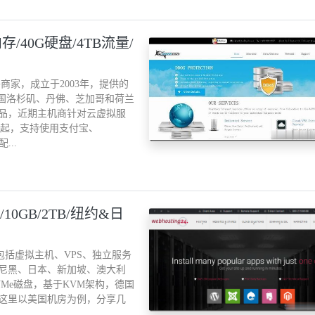
存/40G硬盘/4TB流量/
外商家，成立于2003年，提供的
美国洛杉矶、丹佛、芝加哥和荷兰
品，近期主机商针对云虚拟服
美元起，支持使用支付宝、
...
MB/10GB/2TB/纽约&日
产品包括虚拟主机、VPS、独立服务
尼黑、日本、新加坡、澳大利
U，NVMe磁盘，基于KVM架构，德国
。这里以美国机房为例，分享几