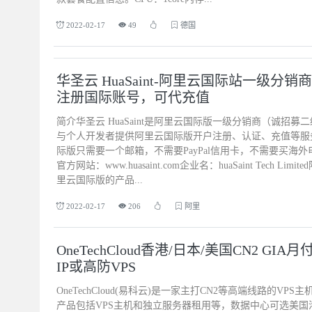
2022-02-17
49
德国
华圣云 HuaSaint-阿里云国际站一级分
注册国际账号，可代充值
简介华圣云 HuaSaint是阿里云国际版一级分销商（诚招募
与个人开发者提供阿里云国际版开户注册、认证、充值等服务，通
际版只需要一个邮箱，不需要PayPal信用卡，不需要买海
官方网站：www.huasaint.com企业名：huaSaint Tech L
里云国际版的产品...
2022-02-17
206
阿里
OneTechCloud香港/日本/美国CN2 GI
IP或高防VPS
OneTechCloud(易科云)是一家主打CN2等高端线路的VP
产品包括VPS主机和独立服务器租用等，数据中心可选美