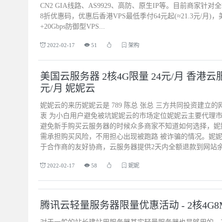
CN2 GIA线路、AS9929、高防、原生IP等。目前商家针
8折优惠码，优惠后香港VPS最低季付64元起(≈21.3元/月)，
+20Gbps防御型VPS...
2022-02-17
51
架构
美国云服务器 2核4G限量 24元/月 香港云服
元/月 妮妮云
妮妮云的来历妮妮云是 789 陈总 张总 三方共同投资建立的网
衷 为小白用户避免被坑妮妮云的市场定位妮妮云主要代理
避免新手购买云服务器的时候众多商家不知道如何选择，妮
需承担购买风险，不用担心出现被跑路 被诈骗的情况。妮妮
于合作商的友好协商，云服务器提供2天内全额退款到网站余额
2022-02-17
58
妮妮
腾讯云轻量服务器限量优惠活动 - 2核4G8M