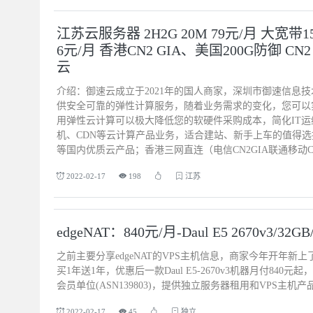
江苏云服务器 2H2G 20M 79元/月 大宽带
6元/月 香港CN2 GIA、美国200G防御 CN2
云
介绍：御速云成立于2021年的国人商家，深圳市御速信息
供安全可靠的弹性计算服务，随着业务需求的变化，您可以
用弹性云计算可以极大降低您的软硬件采购成本，简化IT运
机、CDN等云计算产品业务，适合建站、新手上车的值得
等国内优质云产品；香港三网直连（电信CN2GIA联通移动CN
2022-02-17
198
江苏
edgeNAT：840元/月-Daul E5 2670v3/3
之前主要分享edgeNAT的VPS主机信息，商家今年开年
买1年送1年，优惠后一款Daul E5-2670v3机器月付840
会员单位(ASN139803)，提供独立服务器租用和VPS主
2022-02-17
45
独立