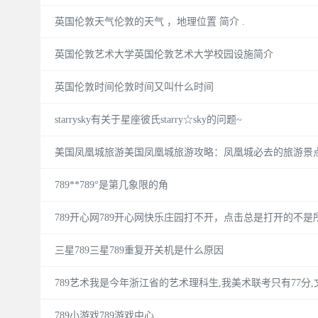
英国伦敦天气伦敦的天气 ，地理位置 简介 .
英国伦敦艺术大学英国伦敦艺术大学校园设施简介
英国伦敦时间伦敦时间又叫什么时间
starrysky有关于星座彼氏starry☆sky的问题~
美国凤凰城旅游美国凤凰城旅游攻略：凤凰城必去的旅游景
789**789°是第几象限的角
789开心网789开心网快乐庄园打不开，点击总是打开的不
三星789三星789重复开关机是什么原因
789艺术我是今年浙江省的艺术理科生,我美术联考只有77分
789小游戏789游戏中心