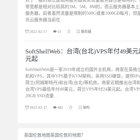
对于一般的站长建站用服务器其实轻量服务器也是够用的，
带宽都是相对比较高的3M、5M、8M的，而云服务器基本
服务器，前者虽然流量是限制的500G或者1000GB每月
讯云服务器当前在...
2022-02-17
51
服务器
SoftShellWeb：台湾(台北)VPS年付49美
元起
SoftShellWeb是一家2019年成立的国外主机商，商家
机和VPS，其中VPS基于KVM架构，采用SSD硬盘，提供IPv
荷兰(阿姆斯特丹)和台湾(台北)等机房。商家近期推出台湾
台湾VPS最低年付49美元，荷兰VPS年付24美元起。台湾VPSC
20GB SSD流量...
2022-02-17
482
架构
英国伦敦地图英国伦敦的地图？