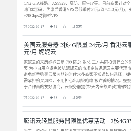
CN2 GIA线路、AS9929、高防、原生IP等。目前商家针
8折优惠码，优惠后香港VPS最低季付64元起(≈21.3元/月)，
+20Gbps防御型VPS...
2022-02-17
51
架构
美国云服务器 2核4G限量 24元/月 香港云服
元/月 妮妮云
妮妮云的来历妮妮云是 789 陈总 张总 三方共同投资建立的网
衷 为小白用户避免被坑妮妮云的市场定位妮妮云主要代理
避免新手购买云服务器的时候众多商家不知道如何选择，妮
需承担购买风险，不用担心出现被跑路 被诈骗的情况。妮妮
于合作商的友好协商，云服务器提供2天内全额退款到网站余额
2022-02-17
58
妮妮
腾讯云轻量服务器限量优惠活动 - 2核4G8M