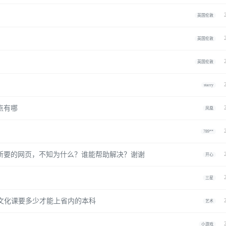
英国伦敦
英国伦敦
英国伦敦
starry
点有哪
凤凰
789**
是所要的网页，不知为什么？谁能帮助解决？谢谢
开心
三星
,文化课要多少才能上省内的本科
艺术
小游戏