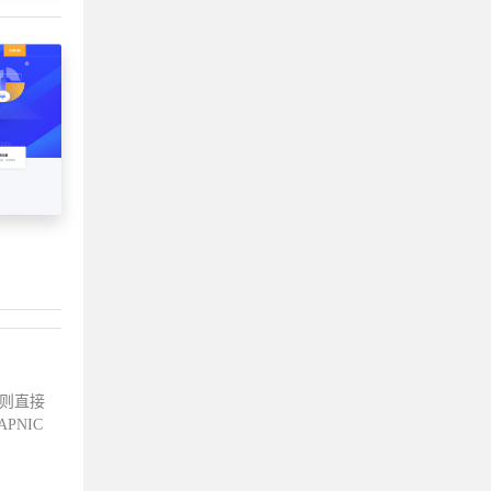
付则直接
PNIC