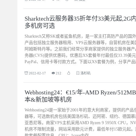
Sharktech云服务器35折年付33美元起,2G内
多机房可选
Sharktech又称SK或者鲨鱼机房，是一家主打高防产品的国
产品包括独立服务器租用、VPS云服务器等，自营机房在
阿姆斯特丹等。之前我们经常分享商家提供的独立服务器产
务器(CVS)提供优惠码，优惠后XS套餐年付最低仅33.39
PayPal、信用卡等付款方式。下面以XS套餐为例，分享产品配
2022-02-17
212
洛杉矶
Webhosting24：€15/年-AMD Ryzen/512
本&新加坡等机房
Webhosting24是一家始于2001年的意大利商家，提供的
器等，可选数机房包括美国洛杉矶、迈阿密、纽约、德国慕
亚悉尼等。商家VPS主机采用AMD Ryzen 9 5950X CP
机房不限制流量，网站采用欧元计费，最低年付15欧元起
款套餐配置信息。CPU：1core内存...