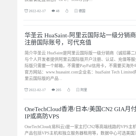
2022-02-17
48
德国
华圣云 HuaSaint-阿里云国际站一级分
注册国际账号，可代充值
简介华圣云 HuaSaint是阿里云国际版一级分销商（诚招募
与个人开发者提供阿里云国际版开户注册、认证、充值等服务，通
际版只需要一个邮箱，不需要PayPal信用卡，不需要买海
官方网站：www.huasaint.com企业名：huaSaint Tech L
里云国际版的产品...
2022-02-17
205
阿里
OneTechCloud香港/日本/美国CN2 GI
IP或高防VPS
OneTechCloud(易科云)是一家主打CN2等高端线路的VP
产品包括VPS主机和独立服务器租用等，数据中心可选美