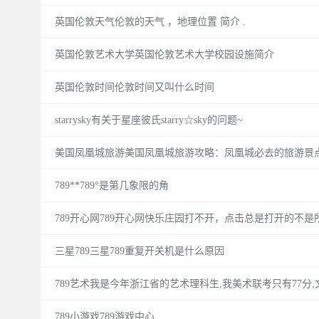
英国伦敦天气伦敦的天气 ，地理位置 简介 .
英国伦敦艺术大学英国伦敦艺术大学校园设施简介
英国伦敦时间伦敦时间又叫什么时间
starrysky有关于星座彼氏starry☆sky的问题~
美国凤凰城旅游美国凤凰城旅游攻略：凤凰城必去的旅游景
789**789°是第几象限的角
789开心网789开心网快乐庄园打不开，点击总是打开的不
三星789三星789重复开关机是什么原因
789艺术我是今年浙江省的艺术理科生,我美术联考只有77分
789小游戏789游戏中心