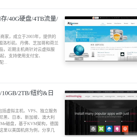
存/40G硬盘/4TB流量/
外商家，成立于2003年，提供的
美国洛杉矶、丹佛、芝加哥和荷兰
品，近期主机商针对云虚拟服
美元起，支持使用支付宝、
...
MB/10GB/2TB/纽约&日
产品包括虚拟主机、VPS、独立服务
尼黑、日本、新加坡、澳大利
U，NVMe磁盘，基于KVM架构，德国
。这里以美国机房为例，分享几