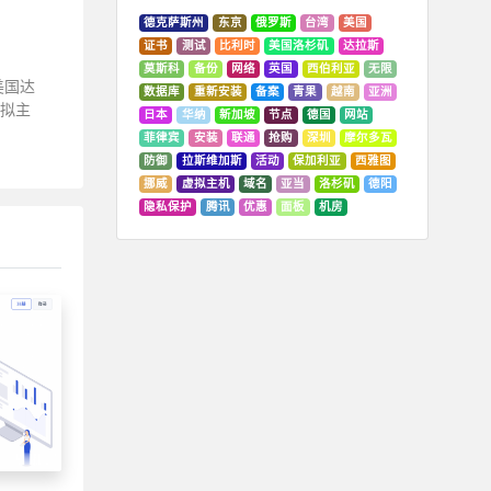
德克萨斯州
东京
俄罗斯
台湾
美国
证书
测试
比利时
美国洛杉矶
达拉斯
莫斯科
备份
网络
英国
西伯利亚
无限
营美国达
数据库
重新安装
备案
青果
越南
亚洲
虚拟主
日本
华纳
新加坡
节点
德国
网站
菲律宾
安装
联通
抢购
深圳
摩尔多瓦
防御
拉斯维加斯
活动
保加利亚
西雅图
挪威
虚拟主机
域名
亚当
洛杉矶
德阳
隐私保护
腾讯
优惠
面板
机房