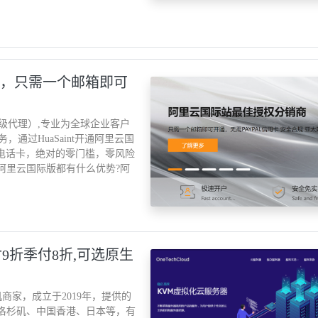
销商，只需一个邮箱即可
二级代理）,专业为全球企业客户
过HuaSaint开通阿里云国
外电话卡，绝对的零门槛，零风险
imited阿里云国际版都有什么优势?阿
A月付9折季付8折,可选原生
S主机商家，成立于2019年，提供的
国洛杉矶、中国香港、日本等，有