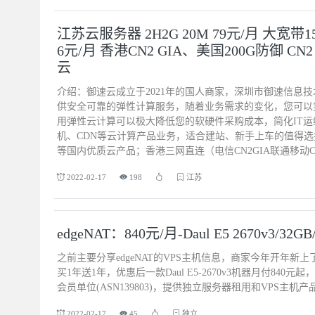
江苏云服务器 2H2G 20M 79元/月 大宽带
6元/月 香港CN2 GIA、美国200G防御 CN2
云
介绍：御速云成立于2021年的国人商家，深圳市御速信息
供安全可靠的弹性计算服务，随着业务需求的变化，您可以
用弹性云计算可以极大降低您的软硬件采购成本，简化IT运
机、CDN等云计算产品业务，适合建站、新手上车的值得
等国内优质云产品；香港三网直连（电信CN2GIA联通移动CN
2022-02-17
198
江苏
edgeNAT：840元/月-Daul E5 2670v3/3
之前主要分享edgeNAT的VPS主机信息，商家今年开年
买1年送1年，优惠后一款Daul E5-2670v3机器月付840
会员单位(ASN139803)，提供独立服务器租用和VPS主
2022-02-17
45
独立