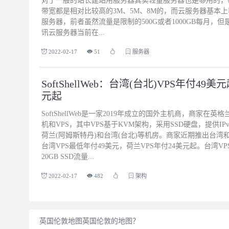
对于一般的站长建站用服务器其实轻量服务器也是够用的，
带宽都是相对比较高的3M、5M、8M的，而云服务器基本
服务器，前者虽然流量是限制的500G或者1000GB每月
讯云服务器当前在...
2022-02-17
51
服务器
SoftShellWeb：台湾(台北)VPS年付49美
元起
SoftShellWeb是一家2019年成立的国外主机商，商家
机和VPS，其中VPS基于KVM架构，采用SSD硬盘，提供IPv
荷兰(阿姆斯特丹)和台湾(台北)等机房。商家近期推出台湾
台湾VPS最低年付49美元，荷兰VPS年付24美元起。台湾VPSC
20GB SSD流量...
2022-02-17
482
架构
英国伦敦地图英国伦敦的地图？