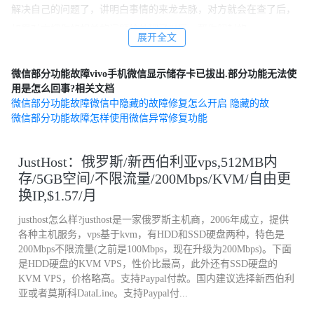
解决自己的问题了，讲明白事情的来龙去脉，对方就会在查了后，
如果对方把你的相关的问题给处理了以后，帮你解封的
展开全文
vivo手机微信显示储存卡已拔出.部分功能无法使
微信部分功能故障vivo手机微信显示储存卡已拔出.部分功能无法使
用是怎么回事?
用是怎么回事?相关文档
微信部分功能故障微信中隐藏的故障修复怎么开启 隐藏的故
微信部分功能故障怎样使用微信异常修复功能
1. 微信部分数据是存储在SD卡上的，拔出SD卡会导致部分功能无法
使用，建议插入SD卡或卸载微信，重新安装到手机U盘。
JustHost：俄罗斯/新西伯利亚vps,512MB内
存/5GB空间/不限流量/200Mbps/KVM/自由更
2. 手机在连接电脑开启USB大容量存储模式后，手机程序是无法访
换IP,$1.57/月
问手机的U盘的，建议断开USB大容量存储模式再试试。
justhost怎么样?justhost是一家俄罗斯主机商，2006年成立，提供
各种主机服务，vps基于kvm，有HDD和SSD硬盘两种，特色是
3. SD卡芯片有赃物，或是SD卡卡槽弹片接触问题，可以尝试先将
200Mbps不限流量(之前是100Mbps，现在升级为200Mbps)。下面
SD卡拔出，清洁一下SD的接口重装，后重启手机试试，如果还是不
是HDD硬盘的KVM VPS，性价比最高，此外还有SSD硬盘的
能识别，可以将SD卡装到其他手机上试试，以断定是手机端故障还
KVM VPS，价格略高。支持Paypal付款。国内建议选择新西伯利
亚或者莫斯科DataLine。支持Paypal付...
是SD卡故障。