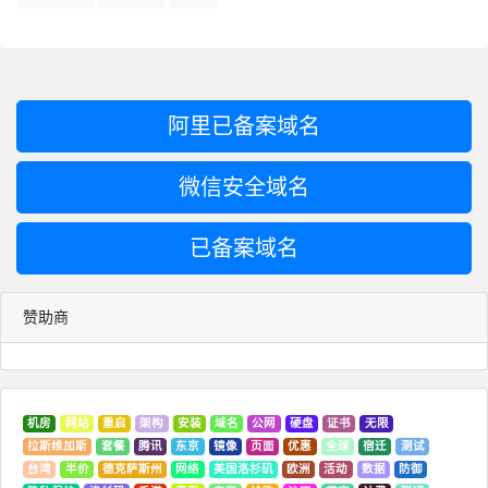
阿里已备案域名
微信安全域名
已备案域名
赞助商
机房
网站
重启
架构
安装
域名
公网
硬盘
证书
无限
拉斯维加斯
套餐
腾讯
东京
镜像
页面
优惠
全球
宿迁
测试
台湾
半价
德克萨斯州
网络
美国洛杉矶
欧洲
活动
数据
防御